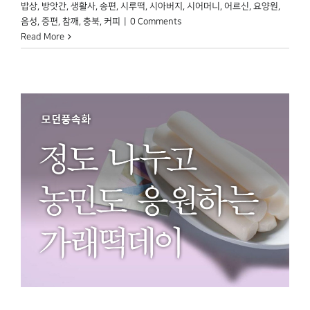
밥상
,
방앗간
,
생활사
,
송편
,
시루떡
,
시아버지
,
시어머니
,
어르신
,
요양원
,
음성
,
증편
,
참깨
,
충북
,
커피
|
0 Comments
Read More