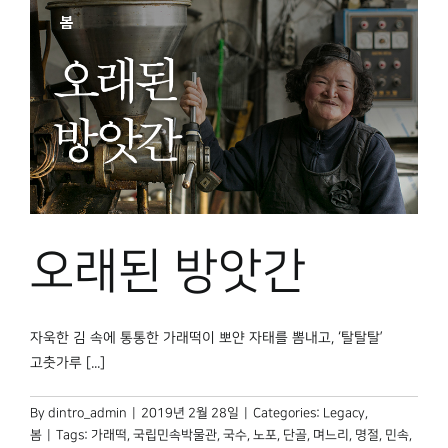
오래된 방앗간
자욱한 김 속에 통통한 가래떡이 뽀얀 자태를 뽐내고, ‘탈탈탈’
고춧가루 [...]
By
dintro_admin
|
2019년 2월 28일
|
Categories:
Legacy
,
봄
|
Tags:
가래떡
,
국립민속박물관
,
국수
,
노포
,
단골
,
며느리
,
명절
,
민속
,