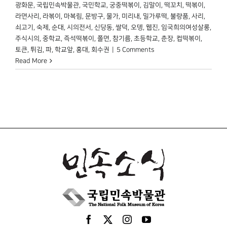
광화문
,
국립민속박물관
,
국민학교
,
궁중떡볶이
,
김말이
,
떡꼬치
,
떡볶이
,
라면사리
,
라볶이
,
마복림
,
문방구
,
물가
,
미리내
,
밀가루떡
,
불량품
,
사리
,
쇠고기
,
숙제
,
순대
,
시의전서
,
신당동
,
쌀덕
,
오뎅
,
웹진
,
임국희의여성살롱
,
주식시의
,
중학교
,
즉석떡볶이
,
쫄면
,
참기름
,
초등학교
,
춘장
,
컵떡볶이
,
토큰
,
튀김
,
파
,
학교앞
,
홍대
,
회수권
|
5 Comments
Read More