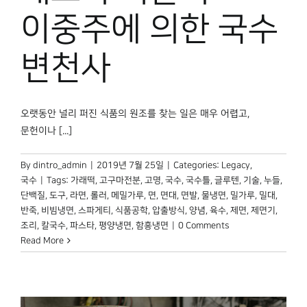
박물관 홈페이지
이중주에 의한 국수
변천사
오랫동안 널리 퍼진 식품의 원조를 찾는 일은 매우 어렵고,
문헌이나 [...]
By
dintro_admin
|
2019년 7월 25일
|
Categories:
Legacy
,
국수
|
Tags:
가래떡
,
고구마전분
,
고명
,
국수
,
국수틀
,
글루텐
,
기술
,
누들
,
단백질
,
도구
,
라면
,
롤러
,
메밀가루
,
면
,
면대
,
면발
,
물냉면
,
밀가루
,
밀대
,
반죽
,
비빔냉면
,
스파게티
,
식품공학
,
압출방식
,
양념
,
육수
,
제면
,
제면기
,
조리
,
칼국수
,
파스타
,
평양냉면
,
함흥냉면
|
0 Comments
Read More