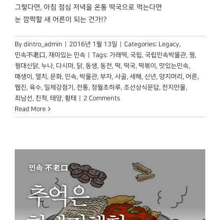
그렇다면, 아침 점심 저녁을 온통 떡국으로 먹는다면
눈 깜짝할 새 어른이 되는 건가!?
By
dintro_admin
|
2016년 1월 13일
|
Categories:
Legacy
,
민속不老口
,
재미있는 민속
|
Tags:
가래떡
,
국립
,
국립민속박물관
,
꿩
,
꿩대신닭
,
누나
,
다시마
,
닭
,
동생
,
동전
,
떡
,
떡국
,
떡볶이
,
맛있는민속
,
매생이
,
멸치
,
문화
,
민속
,
박물관
,
부자
,
사골
,
새해
,
신년
,
양지머리
,
어른
,
웹진
,
육수
,
일제강점기
,
전통
,
정월초하루
,
조선상식문답
,
천지만물
,
최남선
,
친척
,
태양
,
황태
|
2 Comments
Read More