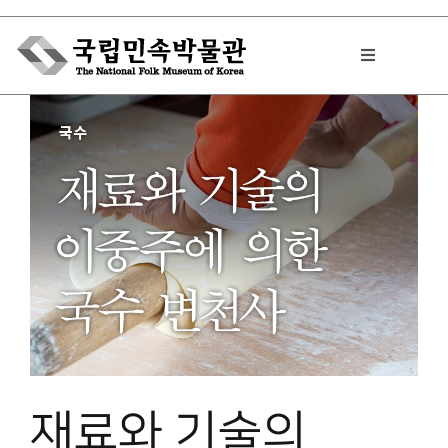
Skip
to
Toggle
content
Navigation
박물관에서는
민속이야기
민속 인사이드
원문보기 PDF
재료와 기술의