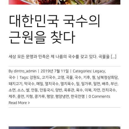
대한민국 국수의
근원을 찾다
세상 모든 문명과 민족은 제 나름의 국수를 갖고 있다. 곡물을 [...]
By
dintro_admin
|
2019년 7월 11일
|
Categories:
Legacy
,
국수
|
Tags:
강원도
,
고기국수
,
고명
,
곡물
,
국수
,
기후
,
꿩
,
남북정상회담
,
돼지고기
,
막국수
,
메밀
,
멸치국수
,
멸치육수
,
밀
,
밀가루
,
밀면
,
배추
,
부산
,
소면
,
소스
,
쌀
,
안동
,
안동국시
,
양반
,
옥류관
,
육수
,
이북
,
자연
,
잔치국수
,
제주
,
중면
,
지형
,
콩가루
,
평양
,
평양냉면
,
한국전쟁
|
0 Comments
Read More