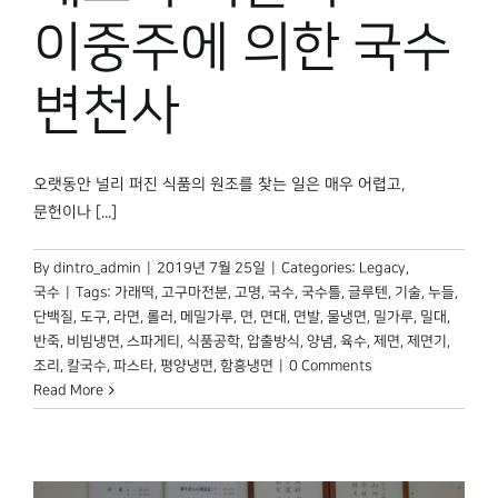
박물관 홈페이지
이중주에 의한 국수
변천사
오랫동안 널리 퍼진 식품의 원조를 찾는 일은 매우 어렵고,
문헌이나 [...]
By
dintro_admin
|
2019년 7월 25일
|
Categories:
Legacy
,
국수
|
Tags:
가래떡
,
고구마전분
,
고명
,
국수
,
국수틀
,
글루텐
,
기술
,
누들
,
단백질
,
도구
,
라면
,
롤러
,
메밀가루
,
면
,
면대
,
면발
,
물냉면
,
밀가루
,
밀대
,
반죽
,
비빔냉면
,
스파게티
,
식품공학
,
압출방식
,
양념
,
육수
,
제면
,
제면기
,
조리
,
칼국수
,
파스타
,
평양냉면
,
함흥냉면
|
0 Comments
Read More