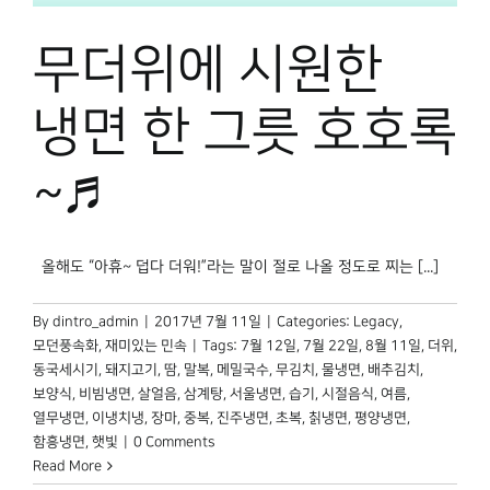
무더위에 시원한
냉면 한 그릇 호호록
~♬
올해도 “아휴~ 덥다 더워!”라는 말이 절로 나올 정도로 찌는 [...]
By
dintro_admin
|
2017년 7월 11일
|
Categories:
Legacy
,
모던풍속화
,
재미있는 민속
|
Tags:
7월 12일
,
7월 22일
,
8월 11일
,
더위
,
동국세시기
,
돼지고기
,
땀
,
말복
,
메밀국수
,
무김치
,
물냉면
,
배추김치
,
보양식
,
비빔냉면
,
살얼음
,
삼계탕
,
서울냉면
,
습기
,
시절음식
,
여름
,
열무냉면
,
이냉치냉
,
장마
,
중복
,
진주냉면
,
초복
,
칡냉면
,
평양냉면
,
함흥냉면
,
햇빛
|
0 Comments
Read More