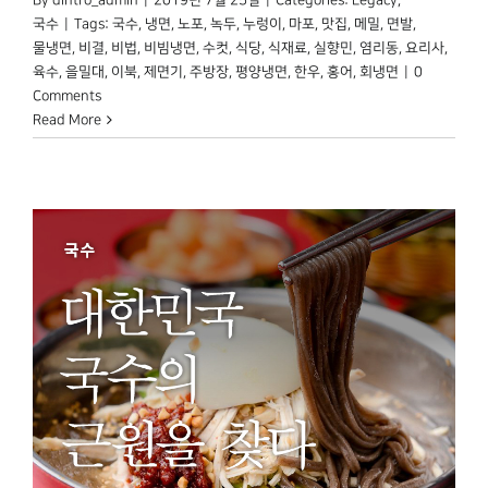
By
dintro_admin
|
2019년 7월 25일
|
Categories:
Legacy
,
국수
|
Tags:
국수
,
냉면
,
노포
,
녹두
,
누렁이
,
마포
,
맛집
,
메밀
,
면발
,
물냉면
,
비결
,
비법
,
비빔냉면
,
수컷
,
식당
,
식재료
,
실향민
,
염리동
,
요리사
,
육수
,
을밀대
,
이북
,
제면기
,
주방장
,
평양냉면
,
한우
,
홍어
,
회냉면
|
0
Comments
Read More