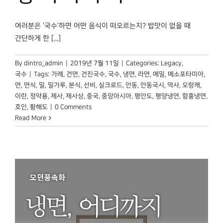
여러분은 ‘국수’하면 어떤 음식이 떠오르는지? 밥맛이 없을 때
간단하게 한 [...]
By
dintro_admin
|
2019년 7월 11일
|
Categories:
Legacy
,
국수
|
Tags:
가례
,
건면
,
건진국수
,
국수
,
냉면
,
라면
,
메밀
,
메소포타미아
,
면
,
면식
,
밀
,
밀가루
,
분식
,
선비
,
실크로드
,
안동
,
안동국시
,
역사
,
오랑캐
,
이란
,
정약용
,
제사
,
제사상
,
중국
,
중앙아시아
,
평안도
,
평양냉면
,
함흥냉면
,
호인
,
황해도
|
0 Comments
Read More