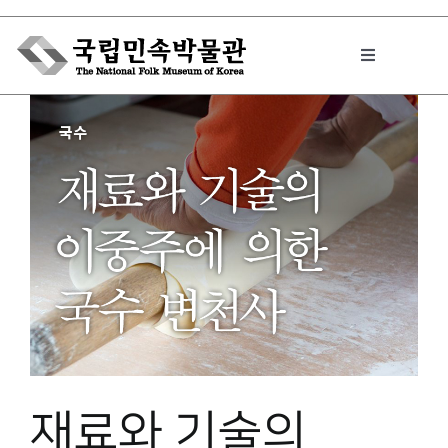
Skip
to
Toggle
content
Navigation
박물관에서는
민속이야기
민속 인사이드
원문보기 PDF
재료와 기술의