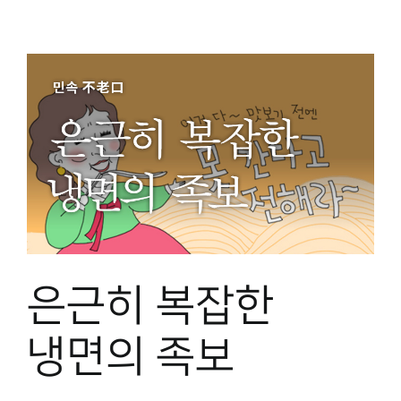
은근히 복잡한
냉면의 족보