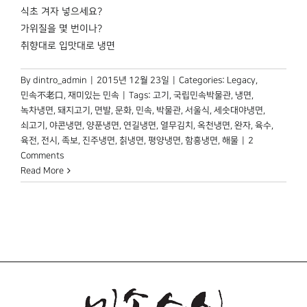
식초 겨자 넣으세요?
가위질을 몇 번이나?
취향대로 입맛대로 냉면
By
dintro_admin
|
2015년 12월 23일
|
Categories:
Legacy
,
민속不老口
,
재미있는 민속
|
Tags:
고기
,
국립민속박물관
,
냉면
,
녹차냉면
,
돼지고기
,
면발
,
문화
,
민속
,
박물관
,
서울식
,
세숫대야냉면
,
쇠고기
,
야콘냉면
,
양푼냉면
,
연길냉면
,
열무김치
,
옥천냉면
,
완자
,
육수
,
육전
,
전시
,
족보
,
진주냉면
,
칡냉면
,
평양냉면
,
함흥냉면
,
해물
|
2
Comments
Read More