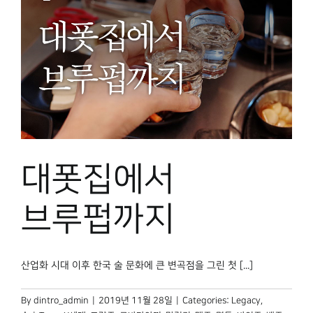
대폿집에서
브루펍까지
산업화 시대 이후 한국 술 문화에 큰 변곡점을 그린 첫 [...]
By
dintro_admin
|
2019년 11월 28일
|
Categories:
Legacy
,