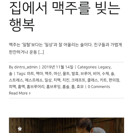
집에서 맥주를 빚는
행복
맥주는 ‘일탈’보다는 ‘일상’과 잘 어울리는 술이다. 친구들과 가볍게
한잔하거나 운동 [...]
By
dintro_admin
|
2019년 11월 14일
|
Categories:
Legacy
,
술
|
Tags:
마트
,
맥아
,
맥주
,
머신
,
몰트
,
발효
,
브루어
,
비어
,
수제
,
술
,
스트레스
,
에스프레소
,
일상
,
치맥
,
치킨
,
크래프트
,
클래스
,
키트
,
편의점
,
피맥
,
홈맥
,
홈브루어리
,
홈브루잉
,
홈술
,
홉
,
효모
|
0 Comments
Read More