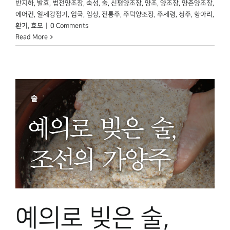
반지하
,
발효
,
법전양조장
,
숙성
,
술
,
신평양조장
,
양조
,
양조장
,
양촌양조장
,
에어컨
,
일제강점기
,
입국
,
입상
,
전통주
,
주덕양조장
,
주세령
,
청주
,
항아리
,
환기
,
효모
|
0 Comments
Read More
예의로 빚은 술,