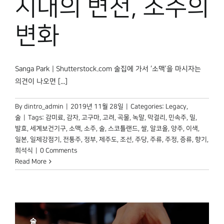
시대의 변천, 소주의
변화
Sanga Park | Shutterstock.com 술집에 가서 ‘소맥’을 마시자는
의견이 나오면 [...]
By
dintro_admin
|
2019년 11월 28일
|
Categories:
Legacy
,
술
|
Tags:
감미료
,
감자
,
고구마
,
고려
,
곡물
,
녹말
,
막걸리
,
민속주
,
밀
,
발효
,
세계보건기구
,
소맥
,
소주
,
술
,
스코틀랜드
,
쌀
,
알코올
,
양주
,
이색
,
일본
,
일제강점기
,
전통주
,
정부
,
제주도
,
조선
,
주당
,
주류
,
주정
,
증류
,
향기
,
희석식
|
0 Comments
Read More