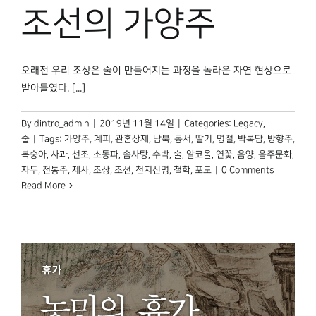
조선의 가양주
오래전 우리 조상은 술이 만들어지는 과정을 놀라운 자연 현상으로
받아들였다. [...]
By
dintro_admin
|
2019년 11월 14일
|
Categories:
Legacy
,
술
|
Tags:
가양주
,
계피
,
관혼상제
,
남북
,
동서
,
딸기
,
명절
,
박록담
,
방향주
,
복숭아
,
사과
,
선조
,
소동파
,
솜사탕
,
수박
,
술
,
알코올
,
연꽃
,
음양
,
음주문화
,
자두
,
전통주
,
제사
,
조상
,
조선
,
천지신명
,
철학
,
포도
|
0 Comments
Read More