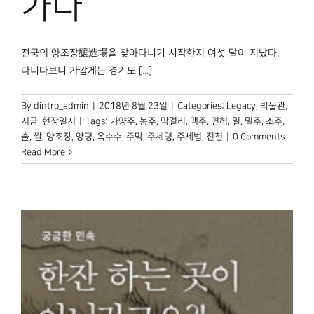
가다
전국의 양조장釀造場을 찾아다니기 시작한지 여섯 달이 지났다.
다니다보니 가깝게는 경기도 [...]
By
dintro_admin
|
2018년 8월 23일
|
Categories:
Legacy
,
박물관,
지금
,
현장일지
|
Tags:
가양주
,
농주
,
막걸리
,
맥주
,
면허
,
밀
,
밀주
,
소주
,
술
,
쌀
,
양조장
,
양평
,
옥수수
,
주막
,
주세령
,
주세법
,
진천
|
0 Comments
Read More