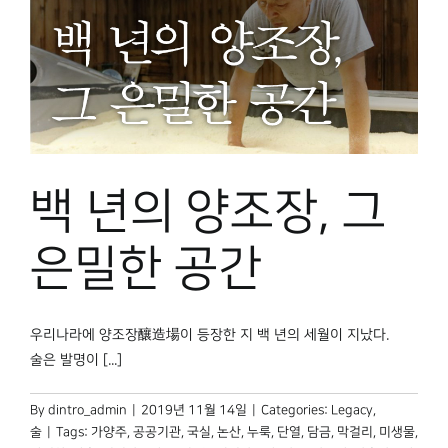
백 년의 양조장, 그
은밀한 공간
우리나라에 양조장釀造場이 등장한 지 백 년의 세월이 지났다.
술은 발명이 [...]
By
dintro_admin
|
2019년 11월 14일
|
Categories:
Legacy
,
술
|
Tags:
가양주
,
공공기관
,
국실
,
논산
,
누룩
,
단열
,
담금
,
막걸리
,
미생물
,