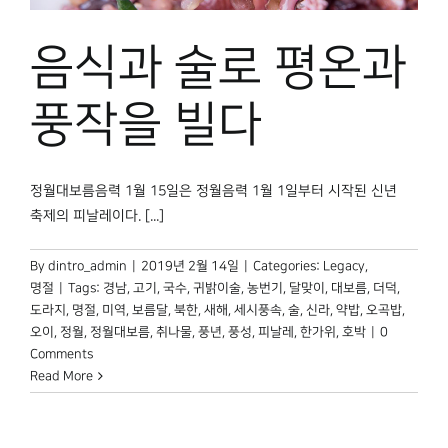
음식과 술로 평온과
풍작을 빌다
정월대보름음력 1월 15일은 정월음력 1월 1일부터 시작된 신년
축제의 피날레이다. [...]
By
dintro_admin
|
2019년 2월 14일
|
Categories:
Legacy
,
명절
|
Tags:
경남
,
고기
,
국수
,
귀밝이술
,
농번기
,
달맞이
,
대보름
,
더덕
,
도라지
,
명절
,
미역
,
보름달
,
북한
,
새해
,
세시풍속
,
술
,
신라
,
약밥
,
오곡밥
,
오이
,
정월
,
정월대보름
,
취나물
,
풍년
,
풍성
,
피날레
,
한가위
,
호박
|
0
Comments
Read More