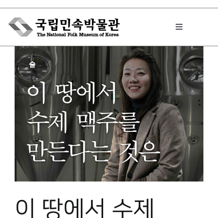
Skip
to
Toggle
content
Navigation
박물관에서는
민속이야기
민속 인사이드
원문보기 PDF
이 땅에서 수제