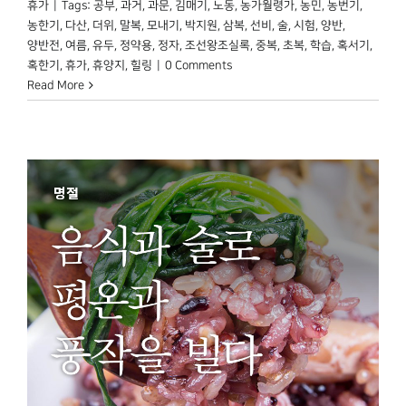
휴가
|
Tags:
공부
,
과거
,
과문
,
김매기
,
노동
,
농가월령가
,
농민
,
농번기
,
농한기
,
다산
,
더위
,
말복
,
모내기
,
박지원
,
삼복
,
선비
,
술
,
시험
,
양반
,
양반전
,
여름
,
유두
,
정약용
,
정자
,
조선왕조실록
,
중복
,
초복
,
학습
,
혹서기
,
혹한기
,
휴가
,
휴양지
,
힐링
|
0 Comments
Read More