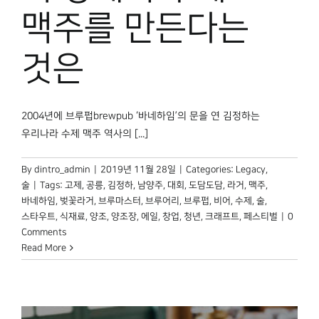
박물관 홈페이지
맥주를 만든다는
것은
2004년에 브루펍brewpub ‘바네하임’의 문을 연 김정하는
우리나라 수제 맥주 역사의 [...]
By
dintro_admin
|
2019년 11월 28일
|
Categories:
Legacy
,
술
|
Tags:
고제
,
공릉
,
김정하
,
남양주
,
대회
,
도담도담
,
라거
,
맥주
,
바네하임
,
벚꽃라거
,
브루마스터
,
브루어리
,
브루펍
,
비어
,
수제
,
술
,
스타우트
,
식재료
,
양조
,
양조장
,
에일
,
창업
,
청년
,
크래프트
,
페스티벌
|
0
Comments
Read More