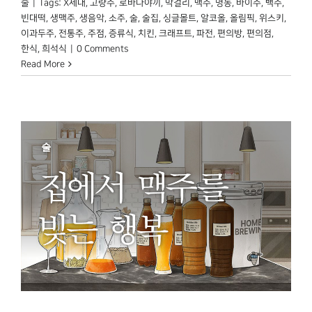
술
|
Tags:
X세대
,
고량주
,
로바다야끼
,
막걸리
,
맥주
,
명동
,
바이주
,
백주
,
빈대떡
,
생맥주
,
생음악
,
소주
,
술
,
술집
,
싱글몰트
,
알코올
,
올림픽
,
위스키
,
이과두주
,
전통주
,
주점
,
증류식
,
치킨
,
크래프트
,
파전
,
편의방
,
편의점
,
한식
,
희석식
|
0 Comments
Read More