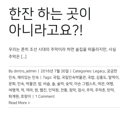
한잔 하는 곳이
아니라고요?!
우리는 흔히 조선 시대의 주막이라 하면 술집을 떠올리지만, 사실
주막은 [...]
By
dintro_admin
|
2016년 7월 30일
|
Categories:
Legacy
,
궁금한
민속
,
재미있는 민속
|
Tags:
국립
,
국립민속박물관
,
국밥
,
김홍도
,
말먹이
,
문화
,
민속
,
박물관
,
밥
,
비숍
,
술
,
술막
,
숯막
,
아손 그렙스트
,
여관
,
여행
,
여행객
,
역
,
역마
,
원
,
웹진
,
인덕원
,
전통
,
점막
,
점사
,
주막
,
주막촌
,
탄막
,
퇴계원
,
호랑이
|
1 Comment
Read More