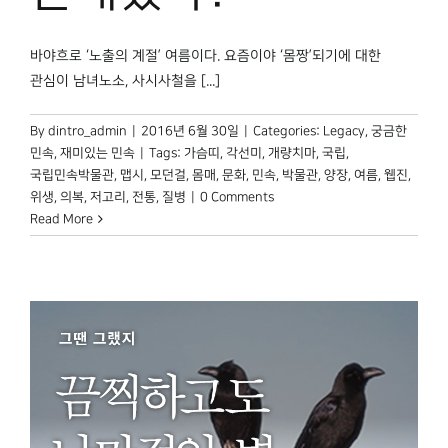
바야흐로 ‘노출의 계절’ 여름이다. 요즘이야 ‘몸짱’되기에 대한
관심이 남녀노소, 사시사철을 [...]
By
dintro_admin
|
2016년 6월 30일
|
Categories:
Legacy
,
궁금한
민속
,
재미있는 민속
|
Tags:
가슴띠
,
각선미
,
개량치마
,
국립
,
국립민속박물관
,
맵시
,
모던걸
,
몸매
,
문화
,
민속
,
박물관
,
양장
,
여름
,
웹진
,
위생
,
의복
,
저고리
,
전통
,
질병
|
0 Comments
Read More