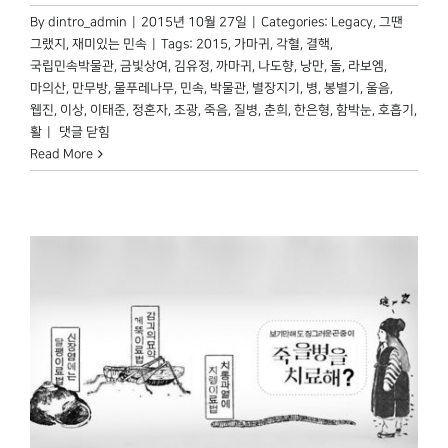
By
dintro_admin
|
2015년 10월 27일
|
Categories:
Legacy
,
그땐
그랬지
,
재미있는 민속
|
Tags:
2015
,
가마귀
,
각혈
,
결핵
,
국립민속박물관
,
금빛상여
,
김유정
,
까마귀
,
나도향
,
낭만
,
돌
,
라보엠
,
마의산
,
만무방
,
물푸레나무
,
민속
,
박물관
,
별장지기
,
병
,
봉별기
,
울음
,
웹진
,
이상
,
이태준
,
정혼자
,
조광
,
죽음
,
질병
,
춘희
,
한은형
,
함박눈
,
호흡기
,
끔찍하고도
활
|
댓글 닫힘
낭만적인
Read More
병,
결핵