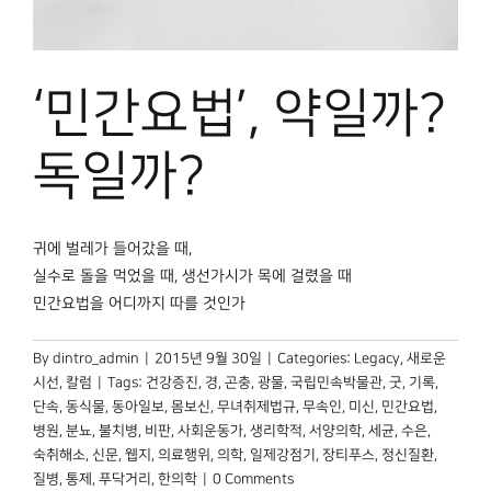
‘민간요법’, 약일까?
독일까?
귀에 벌레가 들어갔을 때,
실수로 돌을 먹었을 때, 생선가시가 목에 걸렸을 때
민간요법을 어디까지 따를 것인가
By
dintro_admin
|
2015년 9월 30일
|
Categories:
Legacy
,
새로운
시선
,
칼럼
|
Tags:
건강증진
,
경
,
곤충
,
광물
,
국립민속박물관
,
굿
,
기록
,
단속
,
동식물
,
동아일보
,
몸보신
,
무녀취제법규
,
무속인
,
미신
,
민간요법
,
병원
,
분뇨
,
불치병
,
비판
,
사회운동가
,
생리학적
,
서양의학
,
세균
,
수은
,
숙취해소
,
신문
,
웹지
,
의료행위
,
의학
,
일제강점기
,
장티푸스
,
정신질환
,
질병
,
통제
,
푸닥거리
,
한의학
|
0 Comments