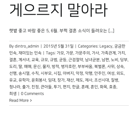
게으르지 말아라
햇볕 좋고 바람 좋은 5, 6월. 부쩍 결혼 소식이 들려오는 [...]
By
dintro_admin
|
2015년 5월 31일
|
Categories:
Legacy
,
궁금한
민속
,
재미있는 민속
|
Tags:
가모
,
가문
,
가문주의
,
가사
,
가족관계
,
가치
,
결혼
,
계서녀
,
교육
,
규모
,
규범
,
균등
,
근검절약
,
남녀균분
,
남편
,
노비
,
당부
,
도리
,
딸
,
매매
,
문신
,
물자
,
방적
,
병자호란
,
부부싸움
,
북벌론
,
사위
,
상속
,
선행
,
송시열
,
수칙
,
시부모
,
시집
,
아버지
,
악정
,
악행
,
안주인
,
여성
,
외도
,
유교
,
유학자
,
윤회봉사
,
임대
,
장가
,
재산
,
제도
,
제사
,
조선시대
,
질병
,
청나라
,
출가
,
친정
,
큰아들
,
투기
,
편지
,
한글
,
혼례
,
혼인
,
화목
,
효종
,
희생
|
0 Comments
Read More