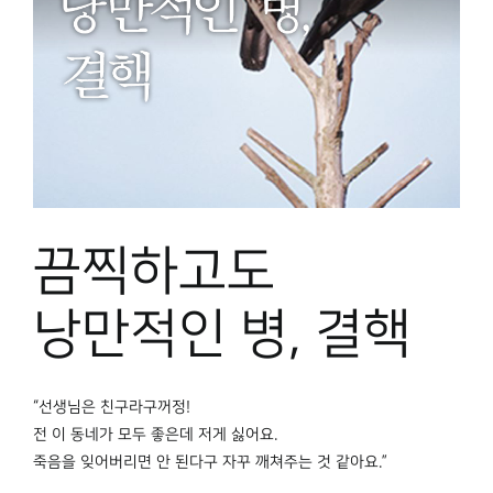
끔찍하고도
낭만적인 병, 결핵
“선생님은 친구라구꺼정!
전 이 동네가 모두 좋은데 저게 싫어요.
죽음을 잊어버리면 안 된다구 자꾸 깨쳐주는 것 같아요.”