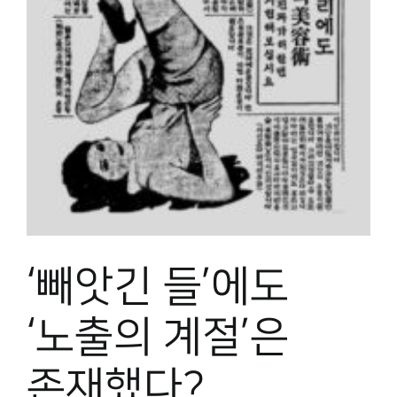
박물관 홈페이지
‘빼앗긴 들’에도
‘노출의 계절’은
존재했다?