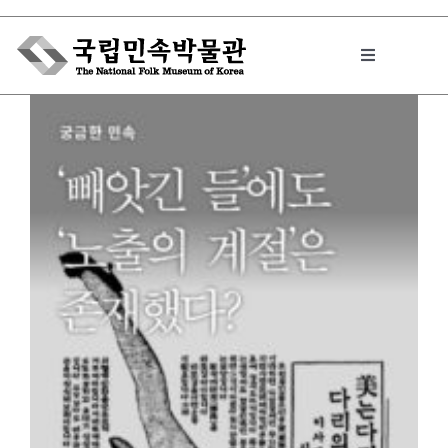
Skip
to
Toggle
content
Navigation
박물관에서는
민속이야기
민속 인사이드
원문보기 PDF