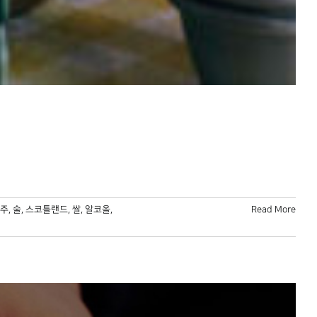
주
,
술
,
스코틀랜드
,
쌀
,
알코올
,
Read More