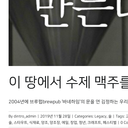
이 땅에서 수제 맥주
2004년에 브루펍brewpub ‘바네하임’의 문을 연 김정하는 우리나
By
dintro_admin
|
2019년 11월 28일
|
Categories:
Legacy
,
술
|
Tags:
술
,
스타우트
,
식재료
,
양조
,
양조장
,
에일
,
창업
,
청년
,
크래프트
,
페스티벌
|
0 C