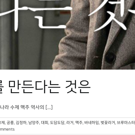
를 만든다는 것은
라 수제 맥주 역사의 [...]
고제
,
공릉
,
김정하
,
남양주
,
대회
,
도담도담
,
라거
,
맥주
,
바네하임
,
벚꽃라거
,
브루마스터
omments