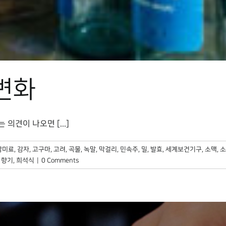
 변화
자는 의견이 나오면 [...]
감미료
,
감자
,
고구마
,
고려
,
곡물
,
녹말
,
막걸리
,
민속주
,
밀
,
발효
,
세계보건기구
,
소맥
,
소
,
향기
,
희석식
|
0 Comments