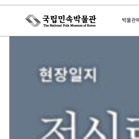
Skip
to
박물관
content