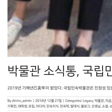
박물관 소식통, 국립
2019년 기해년己亥年이 밝았다. 국립민속박물관은 진정성 있는 
By
dintro_admin
|
2018년 12월 27일
|
Categories:
Legacy
,
박물관, 지금
기획전
,
대학생
,
모집
,
미디어
,
민속지식
,
민속학
,
발대식
,
블로그
,
선생님
,
소셜
,