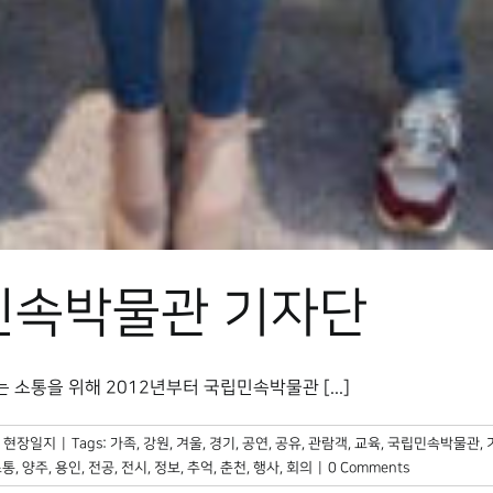
민속박물관 기자단
소통을 위해 2012년부터 국립민속박물관 [...]
,
현장일지
|
Tags:
가족
,
강원
,
겨울
,
경기
,
공연
,
공유
,
관람객
,
교육
,
국립민속박물관
,
소통
,
양주
,
용인
,
전공
,
전시
,
정보
,
추억
,
춘천
,
행사
,
회의
|
0 Comments