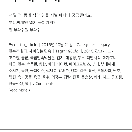
박물관 홈페이지
어릴 적, 동네 식당 앞을 지날 때마다 궁금했어요.
부대찌개엔 뭐가 들어가지?
웬 부대? 뭔 부대?
By
dintro_admin
|
2015년 10월 21일
|
Categories:
Legacy
,
민속不老口
,
재미있는 민속
|
Tags:
1960년대
,
2015
,
간고기
,
고기
,
고추장
,
공군
,
국립민속박물관
,
김치
,
대통령
,
두부
,
라면사리
,
마카로니
,
미군
,
민속
,
박물관
,
방한
,
버터
,
베이컨
,
베이크드빈스
,
부대
,
부대찌개
,
소시지
,
송탄
,
슬라이스
,
식재료
,
양배추
,
양파
,
얼큰
,
용산
,
우동사리
,
원조
,
웹진
,
육가공품
,
육군
,
육수
,
의정부
,
잡탕
,
전골
,
존슨탕
,
찌개
,
치즈
,
통조림
,
한국전쟁
,
햄
|
7 Comments
Read More