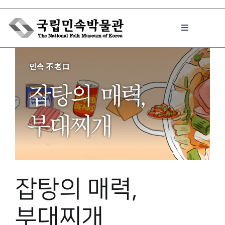
Skip
to
Toggle
content
Navigation
박물관에서는
민속이야기
민속 인사이드
잡탕의 매력,
원문보기 PDF
부대찌개