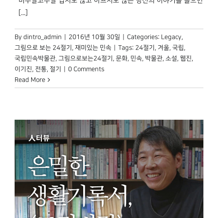
미주알고주알 밉지도 않고 아프지도 않은 당신의 이야기를 들으면
[...]
By
dintro_admin
|
2016년 10월 30일
|
Categories:
Legacy
,
그림으로 보는 24절기
,
재미있는 민속
|
Tags:
24절기
,
겨울
,
국립
,
국립민속박물관
,
그림으로보는24절기
,
문화
,
민속
,
박물관
,
소설
,
웹진
,
이기진
,
전통
,
절기
|
0 Comments
Read More