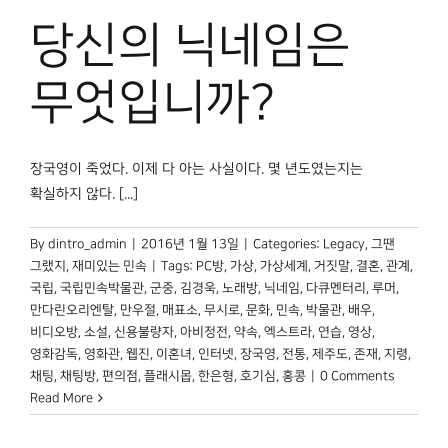
당신의 닉네임은
무엇입니까?
장국영이 죽었다. 이제 다 아는 사실이다. 몇 년도였는지는
확실하지 않다. [...]
By
dintro_admin
|
2016년 1월 13일
|
Categories:
Legacy
,
그땐
그랬지
,
재미있는 민속
|
Tags:
PC방
,
가상
,
가상세계
,
거짓말
,
결혼
,
관계
,
국립
,
국립민속박물관
,
군중
,
김경욱
,
노래방
,
닉네임
,
다큐멘터리
,
루머
,
만다린오리엔탈
,
만우절
,
매표소
,
무시로
,
문화
,
민속
,
박물관
,
배우
,
비디오방
,
소설
,
신용불량자
,
아비정전
,
약속
,
엑스트라
,
연습
,
영상
,
영화감독
,
영화관
,
웹진
,
이혼녀
,
인터넷
,
장국영
,
전통
,
제주도
,
존재
,
지령
,
채팅
,
채팅방
,
편의점
,
플래시몹
,
한은형
,
호기심
,
홍콩
|
0 Comments
Read More