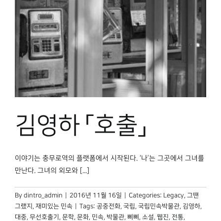
김영하 「호출」
이야기는 충무로역의 플랫폼에서 시작된다. ‘나’는 그곳에서 그녀를
만난다. 그녀의 외모와 [...]
By
dintro_admin
|
2016년 11월 16일
|
Categories:
Legacy
,
그땐
그랬지
,
재미있는 민속
|
Tags:
공중전화
,
국립
,
국립민속박물관
,
김영하
,
대중
,
무선호출기
,
문학
,
문화
,
민속
,
박물관
,
삐삐
,
소설
,
웹진
,
전통
,