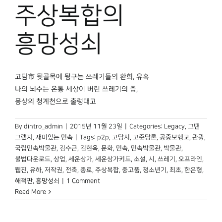
주상복합의
흥망성쇠
고담市 뒷골목에 뒹구는 쓰레기들의 환희, 유혹
나의 뇌수는 온통 세상이 버린 쓰레기의 즙,
몽상의 청계천으로 출렁대고
By
dintro_admin
|
2015년 11월 23일
|
Categories:
Legacy
,
그땐
그랬지
,
재미있는 민속
|
Tags:
p2p
,
고담시
,
고준담론
,
공중보행교
,
관광
,
국립민속박물관
,
김수근
,
김현옥
,
문화
,
민속
,
민속박물관
,
박물관
,
불법다운로드
,
상업
,
세운상가
,
세운상가키드
,
소설
,
시
,
쓰레기
,
오프라인
,
웹진
,
유하
,
저작권
,
전축
,
종로
,
주상복합
,
중고품
,
청소년기
,
최초
,
한은형
,
해적판
,
흥망성쇠
|
1 Comment
Read More