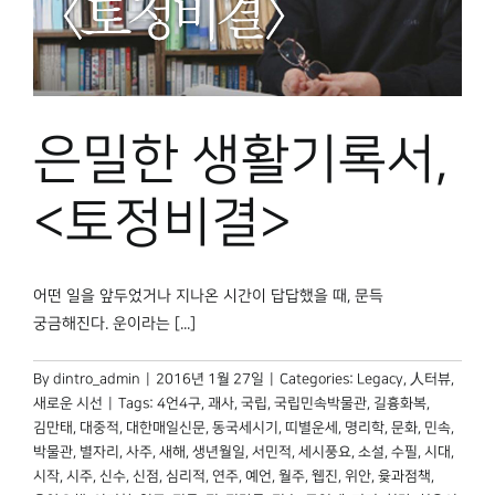
은밀한 생활기록서,
<토정비결>
어떤 일을 앞두었거나 지나온 시간이 답답했을 때, 문득
궁금해진다. 운이라는 [...]
By
dintro_admin
|
2016년 1월 27일
|
Categories:
Legacy
,
人터뷰
,
새로운 시선
|
Tags:
4언4구
,
괘사
,
국립
,
국립민속박물관
,
길흉화복
,
김만태
,
대중적
,
대한매일신문
,
동국세시기
,
띠별운세
,
명리학
,
문화
,
민속
,
박물관
,
별자리
,
사주
,
새해
,
생년월일
,
서민적
,
세시풍요
,
소설
,
수필
,
시대
,
시작
,
시주
,
신수
,
신점
,
심리적
,
연주
,
예언
,
월주
,
웹진
,
위안
,
윷과점책
,