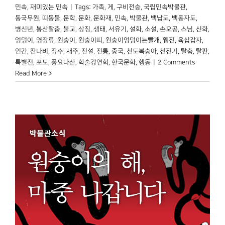
민속
,
재미있는 민속
|
Tags:
가족
,
게
,
구비전승
,
국립민속박물관
,
동국무원
,
띠동물
,
문학
,
문화
,
문화재
,
민속
,
박물관
,
백납도
,
백동자도
,
병신년
,
봉산탈춤
,
불교
,
상징
,
생태
,
서유기
,
설화
,
소설
,
손오공
,
스님
,
신화
,
엉덩이
,
영장류
,
원숭이
,
원숭이띠
,
원숭이엉덩이는빨개
,
웹진
,
육십갑자
,
인간
,
잔나비
,
장수
,
재주
,
전설
,
전통
,
중국
,
천도복숭아
,
천진기
,
탈춤
,
탈판
,
특별전
,
포도
,
풍요다산
,
학술강연회
,
한국문화
,
행동
|
2 Comments
Read More