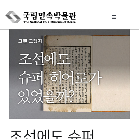
Skip
to
Toggle
content
Navigation
박물관에서는
민속이야기
민속 인사이드
원문보기 PDF
조선에도 슈퍼