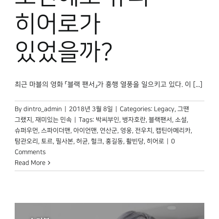
박물관 홈페이지
히어로가
있었을까?
최근 마블의 영화 「블랙 팬서」가 흥행 열풍을 일으키고 있다. 이 [...]
By
dintro_admin
|
2018년 3월 8일
|
Categories:
Legacy
,
그땐
그랬지
,
재미있는 민속
|
Tags:
박씨부인
,
병자호란
,
블랙팬서
,
소설
,
슈퍼우먼
,
스파이더맨
,
아이언맨
,
연산군
,
영웅
,
전우치
,
캡틴아메리카
,
탐관오리
,
토르
,
필사본
,
허균
,
헐크
,
홍길동
,
활빈당
,
히어로
|
0
Comments
Read More