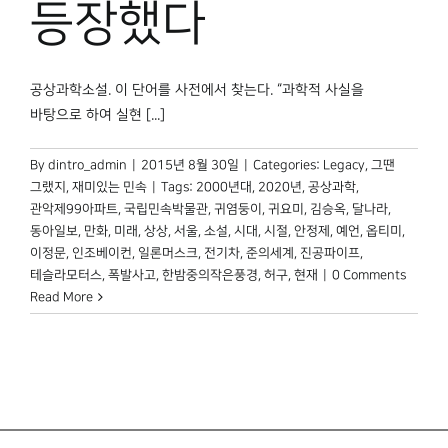
등장했다
공상과학소설. 이 단어를 사전에서 찾는다. “과학적 사실을
바탕으로 하여 실현 [...]
By
dintro_admin
|
2015년 8월 30일
|
Categories:
Legacy
,
그땐
그랬지
,
재미있는 민속
|
Tags:
2000년대
,
2020년
,
공상과학
,
관악제99아파트
,
국립민속박물관
,
귀염둥이
,
귀요미
,
김승옥
,
달나라
,
동아일보
,
만화
,
미래
,
상상
,
서울
,
소설
,
시대
,
시절
,
안정제
,
예언
,
옵티미
,
이정문
,
인조베이컨
,
일론머스크
,
전기차
,
준의세계
,
진공파이프
,
테슬라모터스
,
폭발사고
,
한밤중의작은풍경
,
허구
,
현재
|
0 Comments
Read More