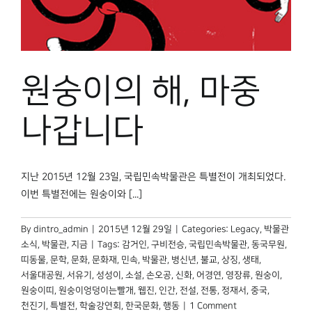
원숭이의 해, 마중
나갑니다
지난 2015년 12월 23일, 국립민속박물관은 특별전이 개최되었다.
이번 특별전에는 원숭이와 [...]
By
dintro_admin
|
2015년 12월 29일
|
Categories:
Legacy
,
박물관
소식
,
박물관, 지금
|
Tags:
감거인
,
구비전승
,
국립민속박물관
,
동국무원
,
띠동물
,
문학
,
문화
,
문화재
,
민속
,
박물관
,
병신년
,
불교
,
상징
,
생태
,
서울대공원
,
서유기
,
성성이
,
소설
,
손오공
,
신화
,
어경연
,
영장류
,
원숭이
,
원숭이띠
,
원숭이엉덩이는빨개
,
웹진
,
인간
,
전설
,
전통
,
정재서
,
중국
,
천진기
,
특별전
,
학술강연회
,
한국문화
,
행동
|
1 Comment