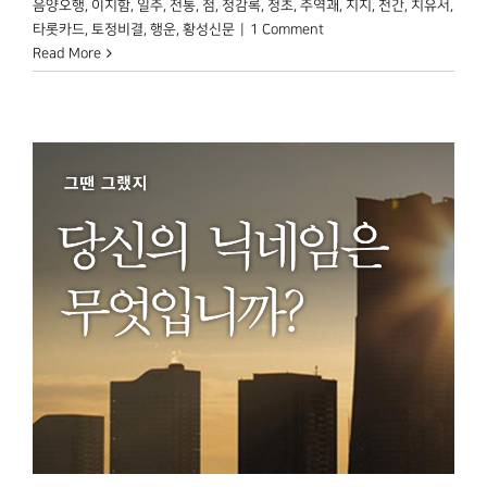
음양오행
,
이지함
,
일주
,
전통
,
점
,
정감록
,
정초
,
주역괘
,
지지
,
천간
,
치유서
,
타롯카드
,
토정비결
,
행운
,
황성신문
|
1 Comment
Read More