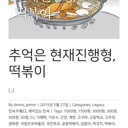
추억은 현재진행형,
떡볶이
[...]
By
dintro_admin
|
2015년 5월 27일
|
Categories:
Legacy
,
민속不老口
,
재미있는 민속
|
Tags:
1000원
,
1500원
,
3000원
,
300원
,
500원
,
50원
,
DJ
,
가래떡
,
가로수
,
간장
,
계란
,
고구마
,
고등학교
,
고추장
,
광화문
,
국립민속박물관
,
국민학교
,
궁중떡볶이
,
김말이
,
떡꼬치
,
떡볶이
,