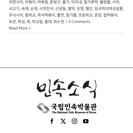
라면사리
,
라볶이
,
마복림
,
문방구
,
물가
,
미리내
,
밀가루떡
,
불량품
,
사리
,
쇠고기
,
숙제
,
순대
,
시의전서
,
신당동
,
쌀덕
,
오뎅
,
웹진
,
임국희의여성살롱
,
주식시의
,
중학교
,
즉석떡볶이
,
쫄면
,
참기름
,
초등학교
,
춘장
,
컵떡볶이
,
토큰
,
튀김
,
파
,
학교앞
,
홍대
,
회수권
|
5 Comments
Read More