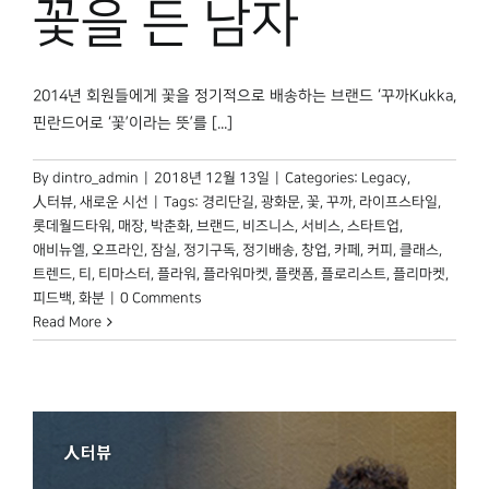
꽃을 든 남자
박물관 홈페이지
2014년 회원들에게 꽃을 정기적으로 배송하는 브랜드 ‘꾸까Kukka,
핀란드어로 ‘꽃’이라는 뜻’를 [...]
By
dintro_admin
|
2018년 12월 13일
|
Categories:
Legacy
,
人터뷰
,
새로운 시선
|
Tags:
경리단길
,
광화문
,
꽃
,
꾸까
,
라이프스타일
,
롯데월드타워
,
매장
,
박춘화
,
브랜드
,
비즈니스
,
서비스
,
스타트업
,
애비뉴엘
,
오프라인
,
잠실
,
정기구독
,
정기배송
,
창업
,
카페
,
커피
,
클래스
,
트렌드
,
티
,
티마스터
,
플라워
,
플라워마켓
,
플랫폼
,
플로리스트
,
플리마켓
,
피드백
,
화분
|
0 Comments
Read More