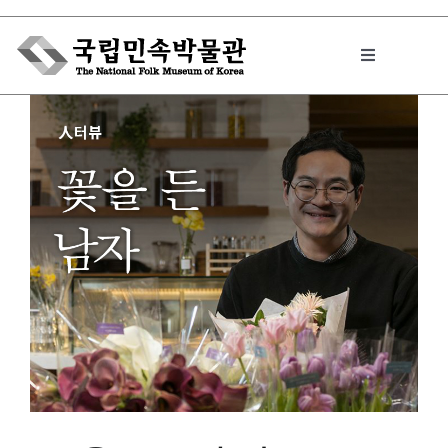
Skip
to
Toggle
content
Navigation
박물관에서는
민속이야기
민속 인사이드
원문보기 PDF