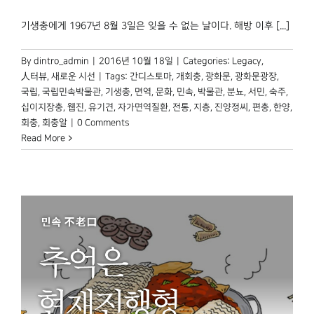
기생충에게 1967년 8월 3일은 잊을 수 없는 날이다. 해방 이후 [...]
By
dintro_admin
|
2016년 10월 18일
|
Categories:
Legacy
,
人터뷰
,
새로운 시선
|
Tags:
간디스토마
,
개회충
,
광화문
,
광화문광장
,
국립
,
국립민속박물관
,
기생충
,
면역
,
문화
,
민속
,
박물관
,
분뇨
,
서민
,
숙주
,
십이지장충
,
웹진
,
유기견
,
자가면역질환
,
전통
,
지층
,
진양정씨
,
편충
,
한양
,
회충
,
회충알
|
0 Comments
Read More