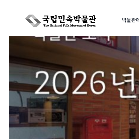
Skip
to
박물관
content