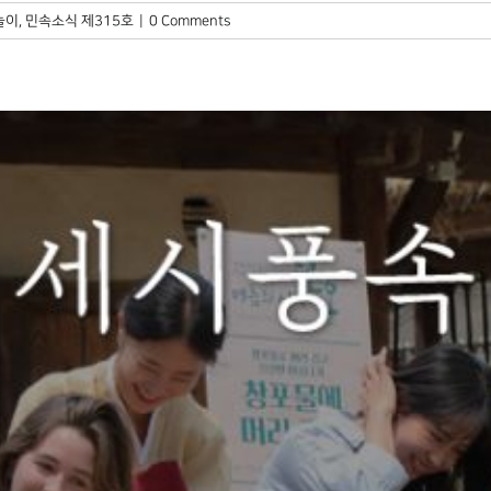
놀이
,
민속소식 제315호
|
0 Comments