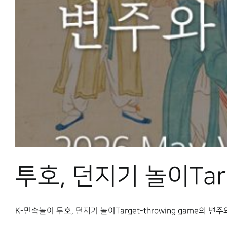
투호, 던지기 놀이Tar
K-민속놀이 투호, 던지기 놀이Target-throwing game의 변주와 