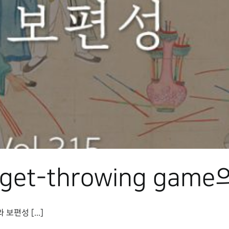
get-throwing ga
보편성 [...]