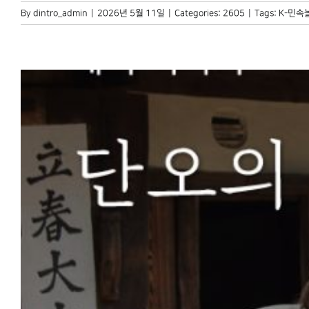
By
dintro_admin
|
2026년 5월 11일
|
Categories:
2605
|
Tags:
K-민속