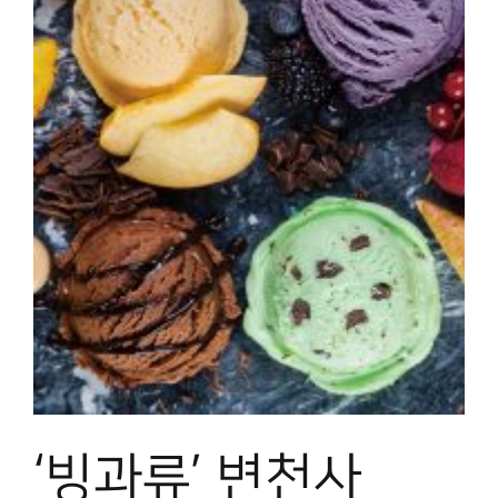
‘빙과류’ 변천사