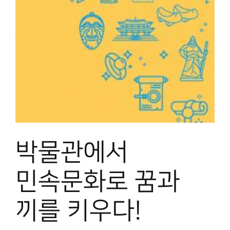
박물관에서
민속문화로 꿈과
끼를 키우다!