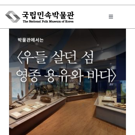
Skip
to
Toggle
content
Navigation
박물관에서는
민속이야기
민속 인사이드
원문보기 PDF