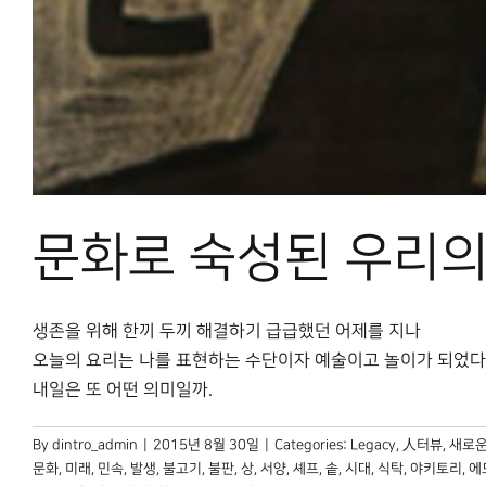
문화로 숙성된 우리의
생존을 위해 한끼 두끼 해결하기 급급했던 어제를 지나
오늘의 요리는 나를 표현하는 수단이자 예술이고 놀이가 되었다
내일은 또 어떤 의미일까.
By
dintro_admin
|
2015년 8월 30일
|
Categories:
Legacy
,
人터뷰
,
새로운
문화
,
미래
,
민속
,
발생
,
불고기
,
불판
,
상
,
서양
,
셰프
,
솥
,
시대
,
식탁
,
야키토리
,
에