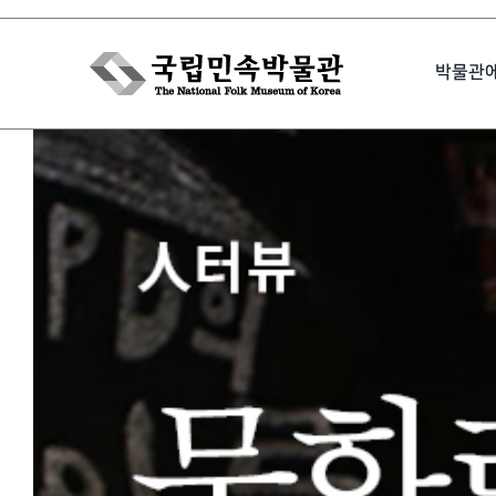
Skip
to
박물관
content