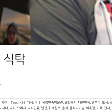
 식탁
.
 시선
|
Tags:
KBS
,
개성
,
국내
,
국립민속박물관
,
규합총서
,
대한민국
,
덴푸라
,
도시
,
도시대
,
요리
,
요리사
,
요리인류
,
웹진
,
위계질서
,
음식
,
음식디미방
,
이욱정
,
이해
,
잔치
,