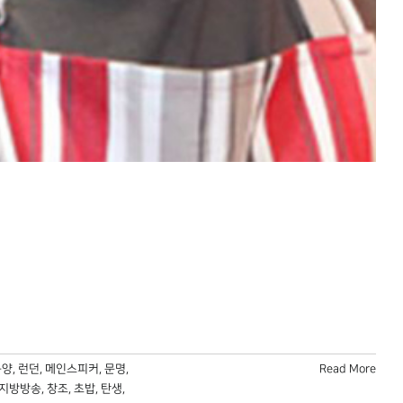
동양
,
런던
,
메인스피커
,
문명
,
Read More
지방방송
,
창조
,
초밥
,
탄생
,