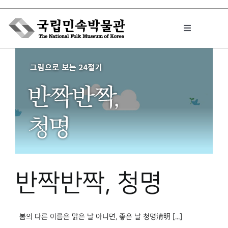
Skip
to
Toggle
content
Navigation
박물관에서는
민속이야기
민속 인사이드
반짝반짝, 청명
원문보기 PDF
봄의 다른 이름은 맑은 날 아니면, 좋은 날 청명淸明 [...]