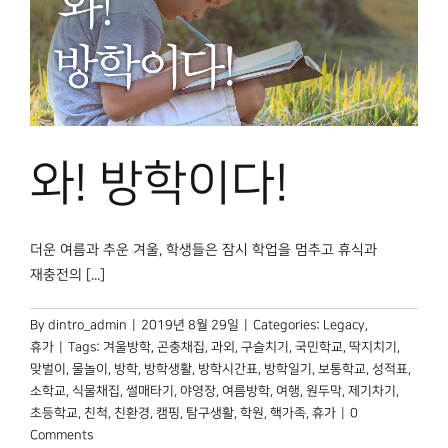
와! 방학이다!
더운 여름과 추운 겨울, 학생들은 잠시 학업을 멈추고 휴식과
재충전의 [...]
By
dintro_admin
|
2019년 8월 29일
|
Categories:
Legacy
,
휴가
|
Tags:
겨울방학
,
곤충채집
,
과외
,
구슬치기
,
국민학교
,
딱지치기
,
맞벌이
,
물놀이
,
방학
,
방학생활
,
방학시간표
,
방학일기
,
보통학교
,
성적표
,
소학교
,
식물채집
,
썰매타기
,
야영장
,
여름방학
,
여행
,
원두막
,
제기차기
,
초등학교
,
친척
,
친환경
,
캠핑
,
탐구생활
,
학원
,
핵가족
,
휴가
|
0
Comments