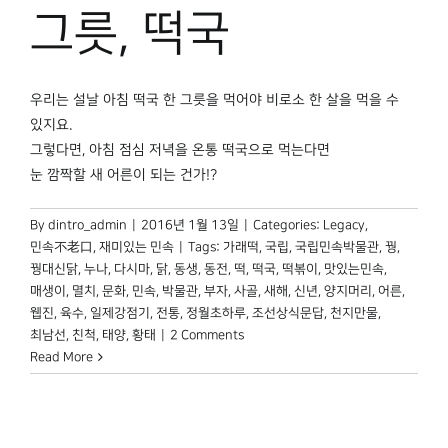
그릇, 떡국
우리는 설날 아침 떡국 한 그릇을 먹어야 비로소 한 살을 먹을 수
있지요.
그렇다면, 아침 점심 저녁을 온통 떡국으로 먹는다면
눈 깜짝할 새 어른이 되는 건가!?
By
dintro_admin
|
2016년 1월 13일
|
Categories:
Legacy
,
민속不老口
,
재미있는 민속
|
Tags:
가래떡
,
국립
,
국립민속박물관
,
꿩
,
꿩대신닭
,
누나
,
다시마
,
닭
,
동생
,
동전
,
떡
,
떡국
,
떡볶이
,
맛있는민속
,
매생이
,
멸치
,
문화
,
민속
,
박물관
,
부자
,
사골
,
새해
,
신년
,
양지머리
,
어른
,
웹진
,
육수
,
일제강점기
,
전통
,
정월초하루
,
조선상식문답
,
천지만물
,
최남선
,
친척
,
태양
,
황태
|
2 Comments
Read More