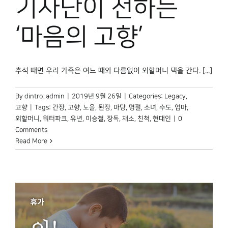
기자단이 전하는
박물관 홈페이지
‘마음의 고향’
추석 때면 우리 가족은 여느 때와 다름없이 외할머니 댁을 간다. [...]
By
dintro_admin
|
2019년 9월 26일
|
Categories:
Legacy
,
고향
|
Tags:
간장
,
고향
,
노을
,
된장
,
마당
,
명절
,
소녀
,
수도
,
엄마
,
외할머니
,
워터파크
,
유년
,
이승철
,
장독
,
채소
,
친척
,
현대인
|
0
Comments
Read More