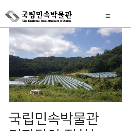
Skip
to
Toggle
content
Navigation
박물관에서는
민속이야기
민속 인사이드
원문보기 PDF
국립민속박물관