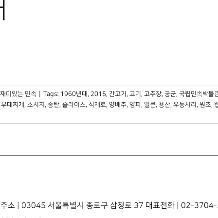
개
재미있는 민속
|
Tags:
1960년대
,
2015
,
간고기
,
고기
,
고추장
,
공군
,
국립민속박물
,
부대찌개
,
소시지
,
송탄
,
슬라이스
,
식재료
,
양배추
,
양파
,
얼큰
,
용산
,
우동사리
,
원조
,
주소 | 03045 서울특별시 종로구 삼청로 37 대표전화 | 02-3704-3