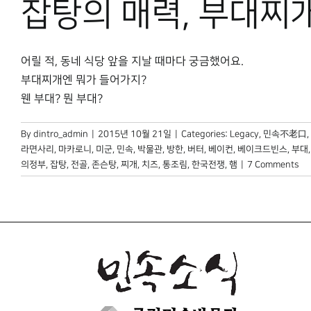
잡탕의 매력, 부대찌
어릴 적, 동네 식당 앞을 지날 때마다 궁금했어요.
부대찌개엔 뭐가 들어가지?
웬 부대? 뭔 부대?
By
dintro_admin
|
2015년 10월 21일
|
Categories:
Legacy
,
민속不老口
,
라면사리
,
마카로니
,
미군
,
민속
,
박물관
,
방한
,
버터
,
베이컨
,
베이크드빈스
,
부대
의정부
,
잡탕
,
전골
,
존슨탕
,
찌개
,
치즈
,
통조림
,
한국전쟁
,
햄
|
7 Comments