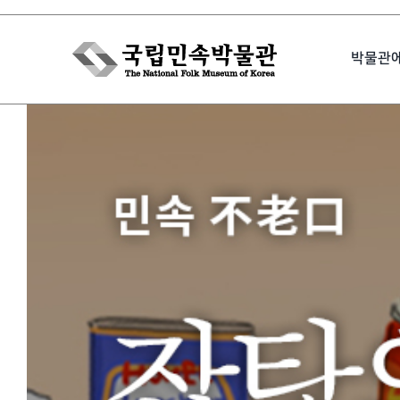
Skip
to
박물관
content