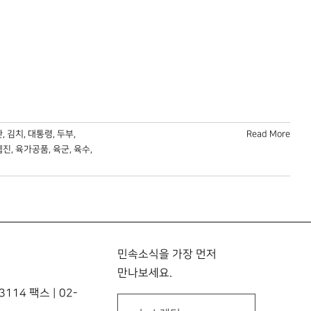
관
,
김치
,
대통령
,
두부
,
Read More
웹진
,
육가공품
,
육군
,
육수
,
민속소식을 가장 먼저
만나보세요.
114 팩스 | 02-