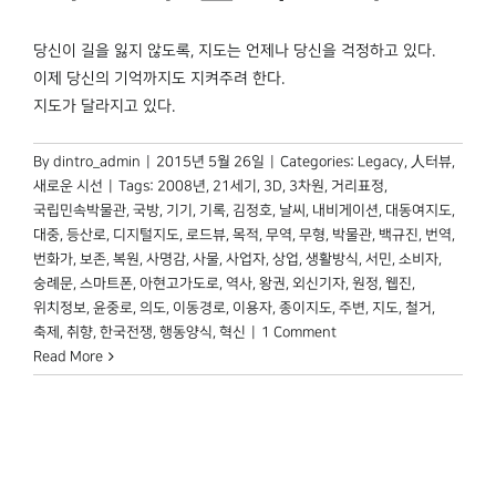
박물관 홈페이지
당신이 길을 잃지 않도록, 지도는 언제나 당신을 걱정하고 있다.
이제 당신의 기억까지도 지켜주려 한다.
지도가 달라지고 있다.
By
dintro_admin
|
2015년 5월 26일
|
Categories:
Legacy
,
人터뷰
,
새로운 시선
|
Tags:
2008년
,
21세기
,
3D
,
3차원
,
거리표정
,
국립민속박물관
,
국방
,
기기
,
기록
,
김정호
,
날씨
,
내비게이션
,
대동여지도
,
대중
,
등산로
,
디지털지도
,
로드뷰
,
목적
,
무역
,
무형
,
박물관
,
백규진
,
번역
,
번화가
,
보존
,
복원
,
사명감
,
사물
,
사업자
,
상업
,
생활방식
,
서민
,
소비자
,
숭례문
,
스마트폰
,
아현고가도로
,
역사
,
왕권
,
외신기자
,
원정
,
웹진
,
위치정보
,
윤중로
,
의도
,
이동경로
,
이용자
,
종이지도
,
주변
,
지도
,
철거
,
축제
,
취향
,
한국전쟁
,
행동양식
,
혁신
|
1 Comment
Read More