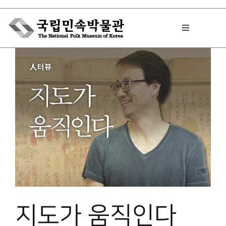
Skip
to
Toggle
content
Navigation
박물관에서는
민속이야기
민속 인사이드
원문보기 PDF
지도가 움직인다