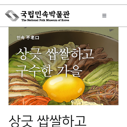
Skip
to
Toggle
content
Navigation
박물관에서는
민속이야기
민속 인사이드
원문보기 PDF
상긋 쌉쌀하고