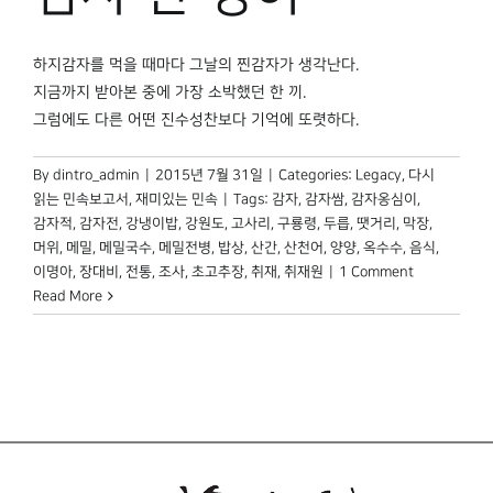
하지감자를 먹을 때마다 그날의 찐감자가 생각난다.
지금까지 받아본 중에 가장 소박했던 한 끼.
그럼에도 다른 어떤 진수성찬보다 기억에 또렷하다.
By
dintro_admin
|
2015년 7월 31일
|
Categories:
Legacy
,
다시
읽는 민속보고서
,
재미있는 민속
|
Tags:
감자
,
감자쌈
,
감자옹심이
,
감자적
,
감자전
,
강냉이밥
,
강원도
,
고사리
,
구룡령
,
두릅
,
땟거리
,
막장
,
머위
,
메밀
,
메밀국수
,
메밀전병
,
밥상
,
산간
,
산천어
,
양양
,
옥수수
,
음식
,
이명아
,
장대비
,
전통
,
조사
,
초고추장
,
취재
,
취재원
|
1 Comment
Read More