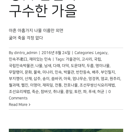
박물관 홈페이지
구수한 가을
아흔 아홉가지 나물 이름만 외면
굶어 죽을 걱정 없다
By
dintro_admin
|
2016년 8월 24일
|
Categories:
Legacy
,
민속不老口
,
재미있는 민속
|
Tags:
가을걷이
,
고사리
,
국립
,
국립민속박물관
,
나물
,
남새
,
다래
,
더덕
,
도문대작
,
두릅
,
명이나물
,
무말랭이
,
문화
,
물쑥
,
미나리
,
민속
,
박물관
,
반찬등속
,
배추
,
부인필지
,
부지깽이
,
산채
,
삽주
,
송이
,
씀바귀
,
아욱
,
엄나무순
,
엉겅퀴
,
염교
,
원추리
,
월과채
,
웹진
,
이명아
,
재피잎
,
전통
,
전호나물
,
조선무쌍신식요리제법
,
조선요리제법
,
죽순
,
참버섯
,
취나물
,
콩잎
,
토란
,
파
,
푸새
,
허균
|
0
Comments
Read More