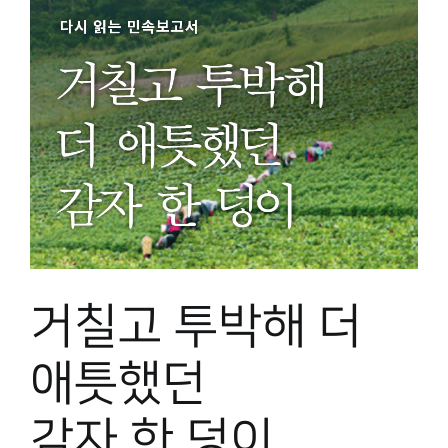
거칠고 투박해 더
애틋했던
감자 한 덩이