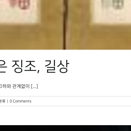
은 징조, 길상
와 관계없이 [...]
분류
|
0 Comments