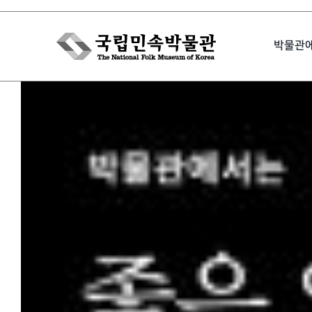
Skip
to
박물관
content