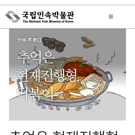
Skip
to
Toggle
content
Navigation
박물관에서는
민속이야기
민속 인사이드
원문보기 PDF