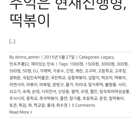
추억은 현재진행형,
박물관 홈페이지
떡볶이
[...]
By
dintro_admin
|
2015년 5월 27일
|
Categories:
Legacy
,
민속不老口
,
재미있는 민속
|
Tags:
1000원
,
1500원
,
3000원
,
300원
,
500원
,
50원
,
DJ
,
가래떡
,
가로수
,
간장
,
계란
,
고구마
,
고등학교
,
고추장
,
광화문
,
국립민속박물관
,
국민학교
,
궁중떡볶이
,
김말이
,
떡꼬치
,
떡볶이
,
라면사리
,
라볶이
,
마복림
,
문방구
,
물가
,
미리내
,
밀가루떡
,
불량품
,
사리
,
쇠고기
,
숙제
,
순대
,
시의전서
,
신당동
,
쌀덕
,
오뎅
,
웹진
,
임국희의여성살롱
,
주식시의
,
중학교
,
즉석떡볶이
,
쫄면
,
참기름
,
초등학교
,
춘장
,
컵떡볶이
,
토큰
,
튀김
,
파
,
학교앞
,
홍대
,
회수권
|
5 Comments
Read More