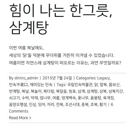
박물관 홈페이지
힘이 나는 한그릇,
삼계탕
이번 여름 복날에도,
세상의 '닭'들 덕분에 무더위를 거뜬히 이겨낼 수 있었습니다.
여름이면 자연스레 삼계탕이 떠오르는 이유는, 과연 무엇일까요?
By
dintro_admin
|
2015년 7월 24일
|
Categories:
Legacy
,
민속不老口
,
재미있는 민속
|
Tags:
국립민속박물관
,
닭
,
말복
,
몸보신
,
반계탕
,
복날
,
복놀이
,
복다림
,
복달음
,
빙표
,
삼계
,
삼계탕
,
삼복
,
삼복지간
,
쇠고기
,
수박
,
약재
,
엄나무
,
여름
,
영계백숙
,
옻나무
,
용봉탕
,
육개장
,
음양오행설
,
인삼
,
잉어
,
자라
,
전복
,
조선시대
,
중복
,
초복
,
황기
|
6
Comments
Read More