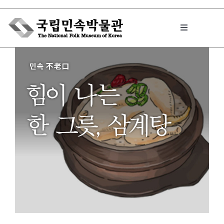
Skip
to
Toggle
content
Navigation
박물관에서는
민속이야기
민속 인사이드
원문보기 PDF