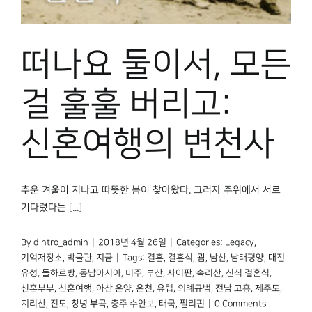
박물관 홈페이지
떠나요 둘이서, 모든
걸 훌훌 버리고:
신혼여행의 변천사
추운 겨울이 지나고 따뜻한 봄이 찾아왔다. 그러자 주위에서 서로
기다렸다는 [...]
By
dintro_admin
|
2018년 4월 26일
|
Categories:
Legacy
,
기억저장소
,
박물관, 지금
|
Tags:
결혼
,
결혼식
,
괌
,
남산
,
남태평양
,
대전
유성
,
돌하르방
,
동남아시아
,
미주
,
부산
,
사이판
,
속리산
,
신식 결혼식
,
신혼부부
,
신혼여행
,
아산 온양
,
온천
,
유럽
,
의례규범
,
전남 고흥
,
제주도
,
지리산
,
진도
,
창녕 부곡
,
충주 수안보
,
태국
,
필리핀
|
0 Comments