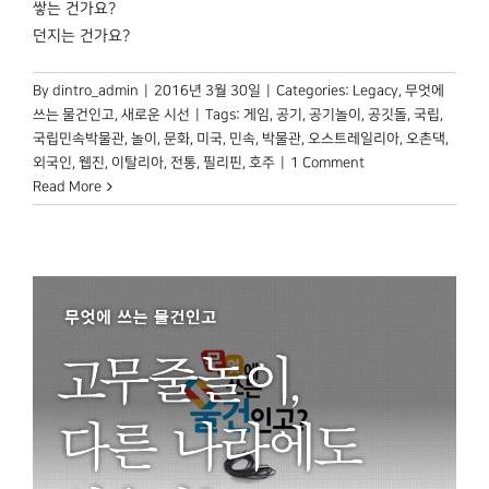
쌓는 건가요?
던지는 건가요?
By
dintro_admin
|
2016년 3월 30일
|
Categories:
Legacy
,
무엇에
쓰는 물건인고
,
새로운 시선
|
Tags:
게임
,
공기
,
공기놀이
,
공깃돌
,
국립
,
국립민속박물관
,
놀이
,
문화
,
미국
,
민속
,
박물관
,
오스트레일리아
,
오촌댁
,
외국인
,
웹진
,
이탈리아
,
전통
,
필리핀
,
호주
|
1 Comment
Read More