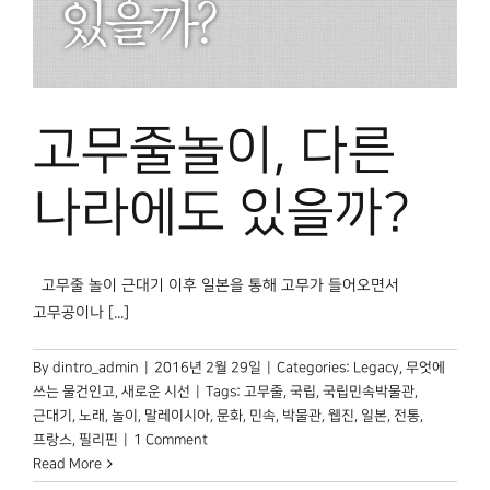
고무줄놀이, 다른
나라에도 있을까?
고무줄 놀이 근대기 이후 일본을 통해 고무가 들어오면서
고무공이나 [...]
By
dintro_admin
|
2016년 2월 29일
|
Categories:
Legacy
,
무엇에
쓰는 물건인고
,
새로운 시선
|
Tags:
고무줄
,
국립
,
국립민속박물관
,
근대기
,
노래
,
놀이
,
말레이시아
,
문화
,
민속
,
박물관
,
웹진
,
일본
,
전통
,
프랑스
,
필리핀
|
1 Comment
Read More