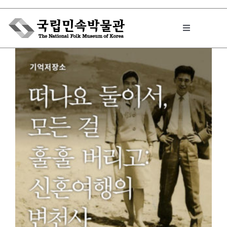
Skip
to
Toggle
content
Navigation
박물관에서는
민속이야기
민속 인사이드
원문보기 PDF