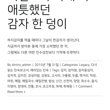
박물관 홈페이지
애틋했던
감자 한 덩이
하지감자를 먹을 때마다 그날의 찐감자가 생각난다.
지금까지 받아본 중에 가장 소박했던 한 끼.
그럼에도 다른 어떤 진수성찬보다 기억에 또렷하다.
By
dintro_admin
|
2015년 7월 31일
|
Categories:
Legacy
,
다시
읽는 민속보고서
,
재미있는 민속
|
Tags:
감자
,
감자쌈
,
감자옹심이
,
감자적
,
감자전
,
강냉이밥
,
강원도
,
고사리
,
구룡령
,
두릅
,
땟거리
,
막장
,
머위
,
메밀
,
메밀국수
,
메밀전병
,
밥상
,
산간
,
산천어
,
양양
,
옥수수
,
음식
,
이명아
,
장대비
,
전통
,
조사
,
초고추장
,
취재
,
취재원
|
1 Comment
Read More