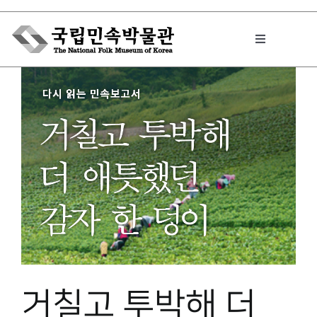
Skip
to
Toggle
content
Navigation
박물관에서는
민속이야기
민속 인사이드
원문보기 PDF
거칠고 투박해 더