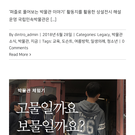
박물관 홈페이지
‘퍼즐로 풀어보는 박물관 이야기’ 활동지를 활용한 상설전시 해설
운영 국립민속박물관은 [...]
By
dintro_admin
|
2018년 6월 28일
|
Categories:
Legacy
,
박물관
소식
,
박물관, 지금
|
Tags:
교육
,
도슨트
,
여름방학
,
일생의례
,
청소년
|
0
Comments
Read More