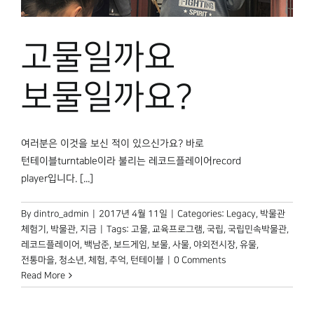
고물일까요
보물일까요?
여러분은 이것을 보신 적이 있으신가요? 바로
턴테이블turntable이라 불리는 레코드플레이어record
player입니다. [...]
By
dintro_admin
|
2017년 4월 11일
|
Categories:
Legacy
,
박물관
체험기
,
박물관, 지금
|
Tags:
고물
,
교육프로그램
,
국립
,
국립민속박물관
,
레코드플레이어
,
백남준
,
보드게임
,
보물
,
사물
,
야외전시장
,
유물
,
전통마을
,
청소년
,
체험
,
추억
,
턴테이블
|
0 Comments
Read More