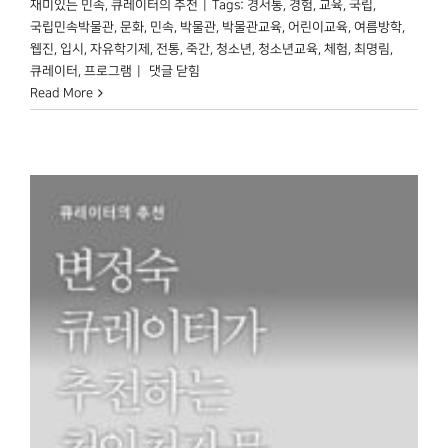
재미있는 민속
,
큐레이터의 추천
|
Tags:
경서통
,
경험
,
교육
,
국립
,
국립민속박물관
,
문화
,
민속
,
박물관
,
박물관교육
,
어린이교육
,
여름방학
,
웹진
,
입시
,
자유학기제
,
전통
,
죽간
,
청소년
,
청소년교육
,
체험
,
최명림
,
최명림
큐레이터
,
프로그램
|
댓글 닫힘
큐레이터가
Read More
추천하는
<
경서통과
죽간
>