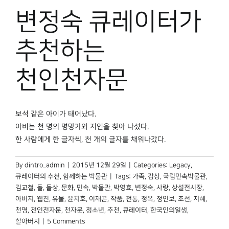
변정숙 큐레이터가
추천하는
천인천자문
보석 같은 아이가 태어났다.
아비는 천 명의 명망가와 지인을 찾아 나섰다.
한 사람에게 한 글자씩, 천 개의 글자를 채워나갔다.
By
dintro_admin
|
2015년 12월 29일
|
Categories:
Legacy
,
큐레이터의 추천
,
함께하는 박물관
|
Tags:
가족
,
감상
,
국립민속박물관
,
김교철
,
돌
,
돌상
,
문화
,
민속
,
박물관
,
박영효
,
변정숙
,
사랑
,
상설전시장
,
아버지
,
웹진
,
유물
,
윤치호
,
이재곤
,
작품
,
전통
,
정옥
,
정인보
,
조선
,
지혜
,
천명
,
천인천자문
,
천자문
,
청소년
,
추천
,
큐레이터
,
한국인의일생
,
할아버지
|
5 Comments