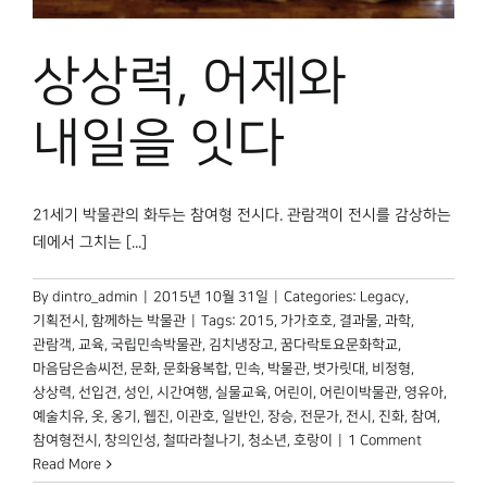
상상력, 어제와
내일을 잇다
21세기 박물관의 화두는 참여형 전시다. 관람객이 전시를 감상하는
데에서 그치는 [...]
By
dintro_admin
|
2015년 10월 31일
|
Categories:
Legacy
,
기획전시
,
함께하는 박물관
|
Tags:
2015
,
가가호호
,
결과물
,
과학
,
관람객
,
교육
,
국립민속박물관
,
김치냉장고
,
꿈다락토요문화학교
,
마음담은솜씨전
,
문화
,
문화융복합
,
민속
,
박물관
,
볏가릿대
,
비정형
,
상상력
,
선입견
,
성인
,
시간여행
,
실물교육
,
어린이
,
어린이박물관
,
영유아
,
예술치유
,
옷
,
옹기
,
웹진
,
이관호
,
일반인
,
장승
,
전문가
,
전시
,
진화
,
참여
,
참여형전시
,
창의인성
,
철따라철나기
,
청소년
,
호랑이
|
1 Comment
Read More