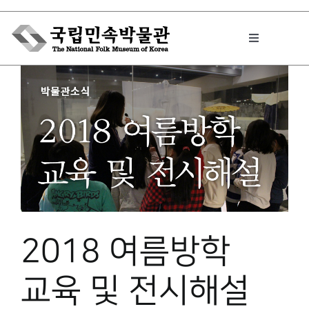
Skip
to
Toggle
content
Navigation
박물관에서는
민속이야기
민속 인사이드
2018 여름방학
원문보기 PDF
교육 및 전시해설