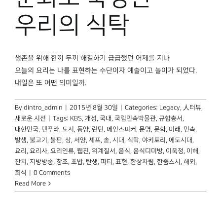
박물관 홈페이지
우리의 식탁
생존을 위해 한끼 두끼 해결하기 급급했던 어제를 지나
오늘의 요리는 나를 표현하는 수단이자 예술이고 놀이가 되었다.
내일은 또 어떤 의미일까.
By
dintro_admin
|
2015년 8월 30일
|
Categories:
Legacy
,
人터뷰
,
새로운 시선
|
Tags:
KBS
,
개성
,
국내
,
국립민속박물관
,
규합총서
,
대한민국
,
덴푸라
,
도시
,
동양
,
런던
,
메인스피커
,
문명
,
문화
,
미래
,
민속
,
발생
,
불고기
,
불판
,
상
,
서양
,
셰프
,
솥
,
시대
,
식탁
,
야키토리
,
에도시대
,
요리
,
요리사
,
요리인류
,
웹진
,
위계질서
,
음식
,
음식디미방
,
이욱정
,
이해
,
잔치
,
지방방송
,
창조
,
초밥
,
탄생
,
파티
,
표현
,
한상차림
,
한줌스시
,
해외
,
회식
|
0 Comments
Read More