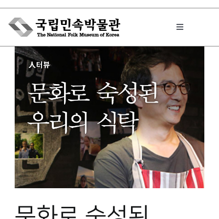
Skip
to
Toggle
content
Navigation
박물관에서는
민속이야기
민속 인사이드
원문보기 PDF
문화로 숙성된