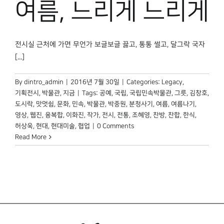
여름, 느리게 느리게
전시실 근처에 가면 무언가 보글보글 끓고, 통통 썰고, 달그락 국자
[...]
By
dintro_admin
|
2016년 7월 30일
|
Categories:
Legacy
,
기획전시
,
박물관, 지금
|
Tags:
공예
,
국립
,
국립민속박물관
,
그릇
,
김창호
,
도시락
,
맛멋쉼
,
문화
,
민속
,
박물관
,
박중원
,
분청사기
,
여름
,
여름나기
,
영상
,
웹진
,
융복합
,
이화진
,
작가
,
전시
,
전통
,
조혜영
,
찬방
,
찬합
,
한식
,
허상욱
,
현대
,
현대미술
,
협업
|
0 Comments
Read More