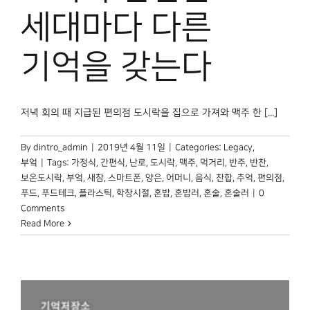
박물관 홈페이지
세대마다 다른
기억을 갖는다
저녁 회의 때 지급된 편의점 도시락을 집으로 가져와 맥주 한 [...]
By
dintro_admin
|
2019년 4월 11일
|
Categories:
Legacy
,
부엌
|
Tags:
가정식
,
간편식
,
난로
,
도시락
,
맥주
,
먹거리
,
반주
,
반찬
,
보온도시락
,
부엌
,
새참
,
스마트폰
,
양은
,
어머니
,
음식
,
찬합
,
추억
,
편의점
,
푸드
,
푸드테크
,
플라스틱
,
학창시절
,
혼밥
,
혼밥러
,
혼술
,
혼술러
|
0
Comments
Read More