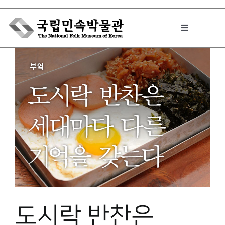
Skip
to
Toggle
content
Navigation
박물관에서는
민속이야기
민속 인사이드
원문보기 PDF
도시락 반찬은