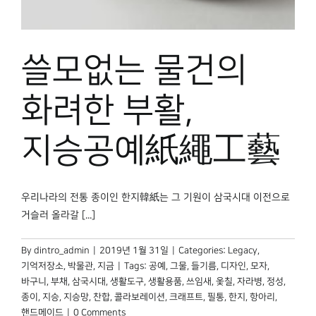
쓸모없는 물건의
화려한 부활,
지승공예
紙繩工藝
우리나라의 전통 종이인 한지韓紙는 그 기원이 삼국시대 이전으로
거슬러 올라갈 [...]
By
dintro_admin
|
2019년 1월 31일
|
Categories:
Legacy
,
기억저장소
,
박물관, 지금
|
Tags:
공예
,
그물
,
들기름
,
디자인
,
모자
,
바구니
,
부채
,
삼국시대
,
생활도구
,
생활용품
,
쓰임새
,
옻칠
,
자라병
,
정성
,
종이
,
지승
,
지승망
,
찬합
,
콜라보레이션
,
크래프트
,
필통
,
한지
,
항아리
,
핸드메이드
|
0 Comments