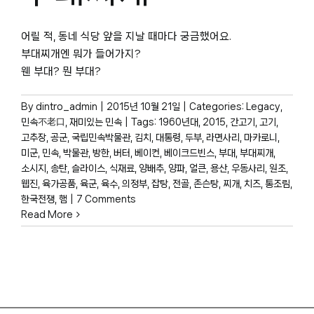
박물관 홈페이지
어릴 적, 동네 식당 앞을 지날 때마다 궁금했어요.
부대찌개엔 뭐가 들어가지?
웬 부대? 뭔 부대?
By
dintro_admin
|
2015년 10월 21일
|
Categories:
Legacy
,
민속不老口
,
재미있는 민속
|
Tags:
1960년대
,
2015
,
간고기
,
고기
,
고추장
,
공군
,
국립민속박물관
,
김치
,
대통령
,
두부
,
라면사리
,
마카로니
,
미군
,
민속
,
박물관
,
방한
,
버터
,
베이컨
,
베이크드빈스
,
부대
,
부대찌개
,
소시지
,
송탄
,
슬라이스
,
식재료
,
양배추
,
양파
,
얼큰
,
용산
,
우동사리
,
원조
,
웹진
,
육가공품
,
육군
,
육수
,
의정부
,
잡탕
,
전골
,
존슨탕
,
찌개
,
치즈
,
통조림
,
한국전쟁
,
햄
|
7 Comments
Read More