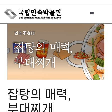
Skip
to
Toggle
content
Navigation
박물관에서는
민속이야기
민속 인사이드
잡탕의 매력,
원문보기 PDF
부대찌개