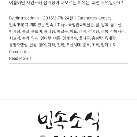
여름이면 자연스레 삼계탕이 떠오르는 이유는, 과연 무엇일까요?
By
dintro_admin
|
2015년 7월 24일
|
Categories:
Legacy
,
민속不老口
,
재미있는 민속
|
Tags:
국립민속박물관
,
닭
,
말복
,
몸보신
,
반계탕
,
복날
,
복놀이
,
복다림
,
복달음
,
빙표
,
삼계
,
삼계탕
,
삼복
,
삼복지간
,
쇠고기
,
수박
,
약재
,
엄나무
,
여름
,
영계백숙
,
옻나무
,
용봉탕
,
육개장
,
음양오행설
,
인삼
,
잉어
,
자라
,
전복
,
조선시대
,
중복
,
초복
,
황기
|
6
Comments
Read More