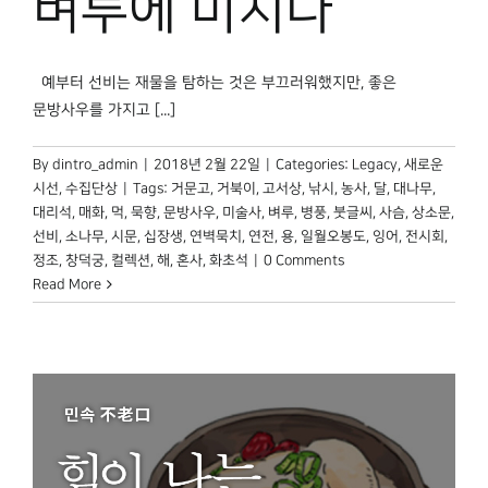
벼루에 미치다
박물관 홈페이지
예부터 선비는 재물을 탐하는 것은 부끄러워했지만, 좋은
문방사우를 가지고 [...]
By
dintro_admin
|
2018년 2월 22일
|
Categories:
Legacy
,
새로운
시선
,
수집단상
|
Tags:
거문고
,
거북이
,
고서상
,
낚시
,
농사
,
달
,
대나무
,
대리석
,
매화
,
먹
,
묵향
,
문방사우
,
미술사
,
벼루
,
병풍
,
붓글씨
,
사슴
,
상소문
,
선비
,
소나무
,
시문
,
십장생
,
연벽묵치
,
연전
,
용
,
일월오봉도
,
잉어
,
전시회
,
정조
,
창덕궁
,
컬렉션
,
해
,
혼사
,
화초석
|
0 Comments
Read More