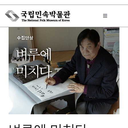
Skip
to
Toggle
content
Navigation
박물관에서는
민속이야기
민속 인사이드
원문보기 PDF