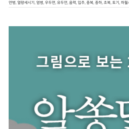
연병
,
열량세시기
,
염병
,
우두면
,
유두연
,
음력
,
입추
,
중복
,
중하
,
초복
,
토기
,
하월