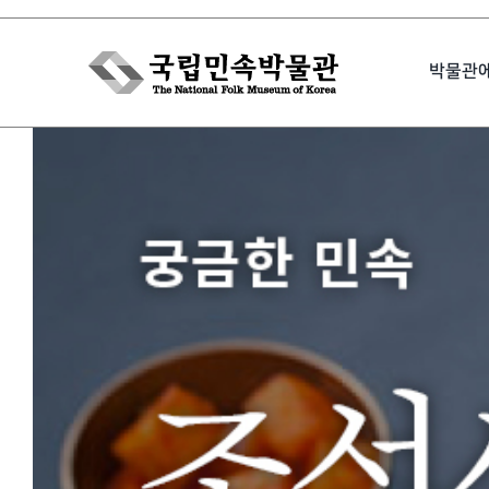
Skip
to
박물관
content