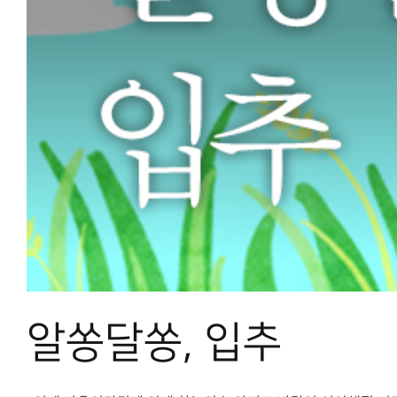
알쏭달쏭, 입추