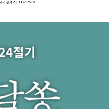
시식
,
홍석모
|
1 Comment