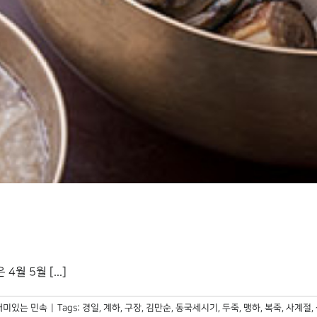
 5월 [...]
재미있는 민속
|
Tags:
경일
,
계하
,
구장
,
김만순
,
동국세시기
,
두죽
,
맹하
,
복죽
,
사계절
,