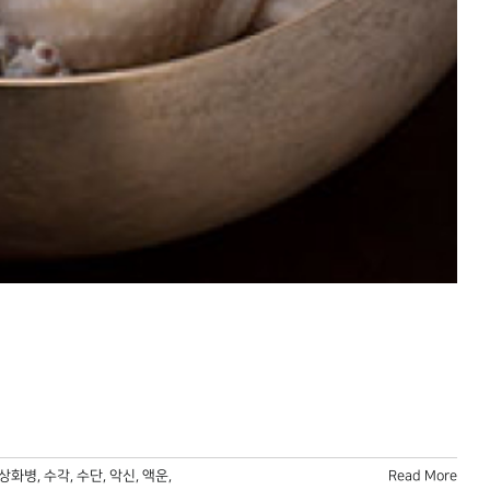
상화병
,
수각
,
수단
,
악신
,
액운
,
Read More