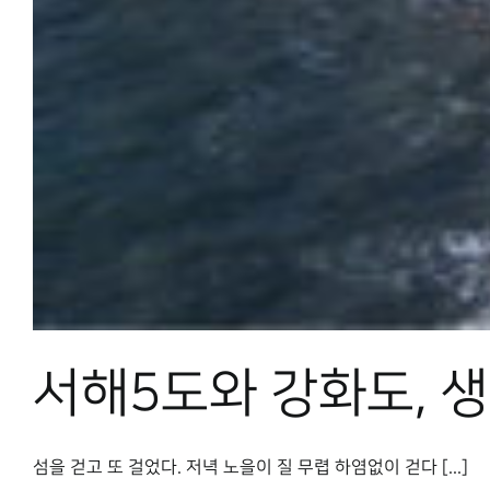
서해5도와 강화도, 
섬을 걷고 또 걸었다. 저녁 노을이 질 무렵 하염없이 걷다 [...]