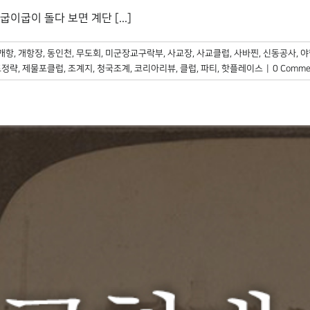
굽이 돌다 보면 계단 [...]
개항
,
개항장
,
동인천
,
무도회
,
미군장교구락부
,
사교장
,
사교클럽
,
사바찐
,
신동공사
,
야
포정략
,
제물포클럽
,
조계지
,
청국조계
,
코리아리뷰
,
클럽
,
파티
,
핫플레이스
|
0 Comme