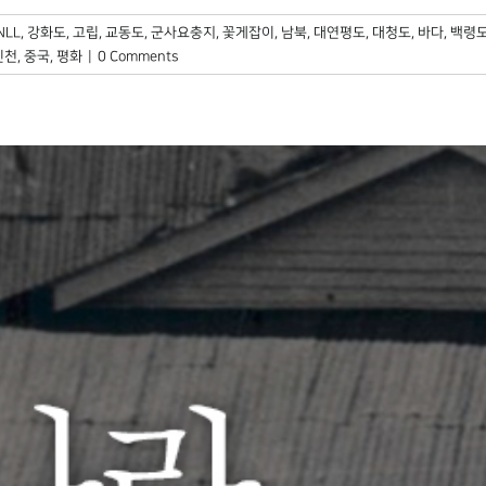
NLL
,
강화도
,
고립
,
교동도
,
군사요충지
,
꽃게잡이
,
남북
,
대연평도
,
대청도
,
바다
,
백령
인천
,
중국
,
평화
|
0 Comments