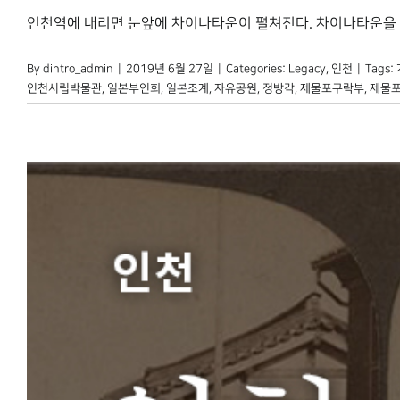
인천역에 내리면 눈앞에 차이나타운이 펼쳐진다. 차이나타운을 굽이
By
dintro_admin
|
2019년 6월 27일
|
Categories:
Legacy
,
인천
|
Tags:
인천시립박물관
,
일본부인회
,
일본조계
,
자유공원
,
정방각
,
제물포구락부
,
제물