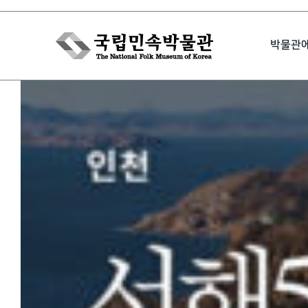
Skip
to
박물관
content