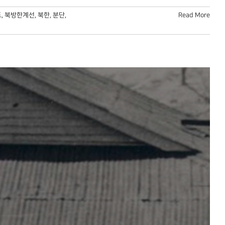
도
,
북방한계선
,
북한
,
분단
,
Read More