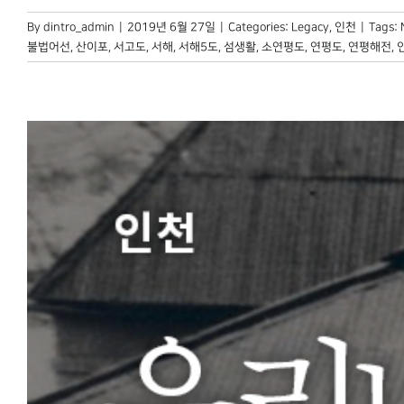
By
dintro_admin
|
2019년 6월 27일
|
Categories:
Legacy
,
인천
|
Tags:
불법어선
,
산이포
,
서고도
,
서해
,
서해5도
,
섬생활
,
소연평도
,
연평도
,
연평해전
,