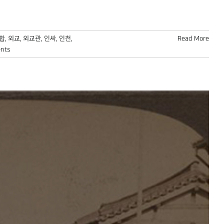
합
,
외교
,
외교관
,
인싸
,
인천
,
Read More
nts