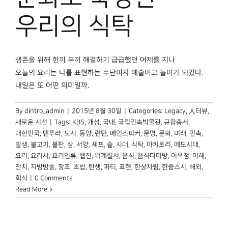
박물관 홈페이지
우리의 식탁
생존을 위해 한끼 두끼 해결하기 급급했던 어제를 지나
오늘의 요리는 나를 표현하는 수단이자 예술이고 놀이가 되었다.
내일은 또 어떤 의미일까.
By
dintro_admin
|
2015년 8월 30일
|
Categories:
Legacy
,
人터뷰
,
새로운 시선
|
Tags:
KBS
,
개성
,
국내
,
국립민속박물관
,
규합총서
,
대한민국
,
덴푸라
,
도시
,
동양
,
런던
,
메인스피커
,
문명
,
문화
,
미래
,
민속
,
발생
,
불고기
,
불판
,
상
,
서양
,
셰프
,
솥
,
시대
,
식탁
,
야키토리
,
에도시대
,
요리
,
요리사
,
요리인류
,
웹진
,
위계질서
,
음식
,
음식디미방
,
이욱정
,
이해
,
잔치
,
지방방송
,
창조
,
초밥
,
탄생
,
파티
,
표현
,
한상차림
,
한줌스시
,
해외
,
회식
|
0 Comments
Read More