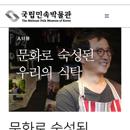
Skip
to
Toggle
content
Navigation
박물관에서는
민속이야기
민속 인사이드
원문보기 PDF
문화로 숙성된