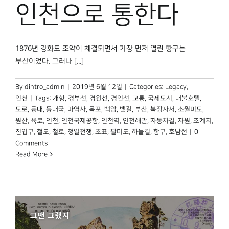
박물관 홈페이지
인천으로 통한다
1876년 강화도 조약이 체결되면서 가장 먼저 열린 항구는
부산이었다. 그러나 [...]
By
dintro_admin
|
2019년 6월 12일
|
Categories:
Legacy
,
인천
|
Tags:
개항
,
경부선
,
경원선
,
경인선
,
교통
,
국제도시
,
대불호텔
,
도로
,
등대
,
등대국
,
마역사
,
목포
,
백암
,
뱃길
,
부산
,
북장자서
,
소월미도
,
원산
,
육로
,
인천
,
인천국제공항
,
인천역
,
인천해관
,
자동차길
,
자원
,
조계지
,
진입구
,
철도
,
철로
,
청일전쟁
,
초표
,
팔미도
,
하늘길
,
항구
,
호남선
|
0
Comments
Read More