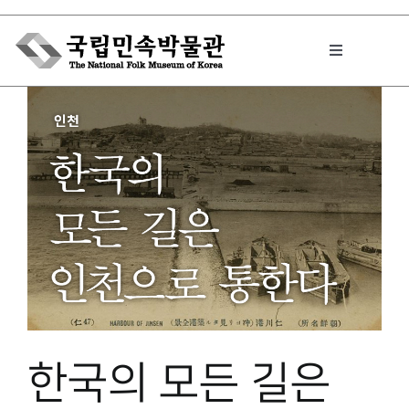
Skip
to
Toggle
content
Navigation
박물관에서는
민속이야기
민속 인사이드
원문보기 PDF
한국의 모든 길은