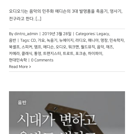
박물관 홈페이지
오디오1)는 음악의 민주화 에디슨의 3대 발명품을 축음기, 영사기,
전구라고 한다. [...]
By
dintro_admin
|
2019년 3월 28일
|
Categories:
Legacy
,
음반
|
Tags:
CD
,
가요
,
녹음기
,
뉴에이지
,
라디오
,
매니아
,
명창
,
민속학자
,
북셸프
,
스피커
,
앰프
,
에디슨
,
오디오
,
워크맨
,
월드뮤직
,
음악
,
재즈
,
카메라
,
클래식
,
통영
,
트랜지스터
,
트로트
,
포크송
,
하이파이
,
현대민속학
|
0 Comments
Read More