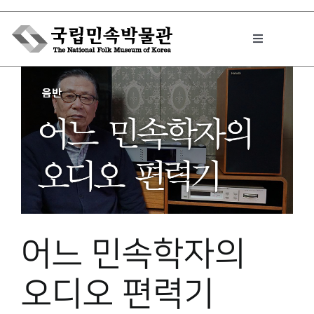
Skip
to
Toggle
content
Navigation
박물관에서는
민속이야기
민속 인사이드
어느 민속학자의
원문보기 PDF
오디오 편력기