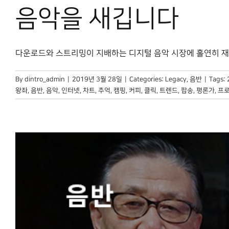
음악을 새깁니다
다운로드와 스트리밍이 지배하는 디지털 음악 시장에 홀연히 재등장한
By
dintro_admin
|
2019년 3월 28일
|
Categories:
Legacy
,
음반
|
Tags:
왕좌
,
음반
,
음악
,
인터넷
,
차트
,
추억
,
캠핑
,
커피
,
클릭
,
트렌드
,
팝송
,
평론가
,
프