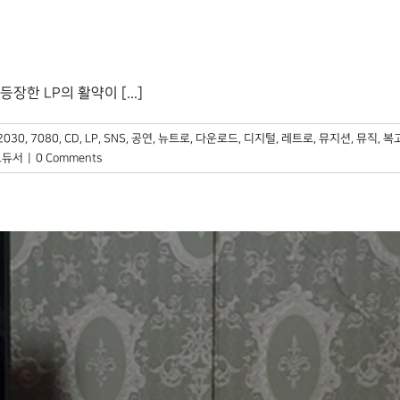
 LP의 활약이 [...]
2030
,
7080
,
CD
,
LP
,
SNS
,
공연
,
뉴트로
,
다운로드
,
디지털
,
레트로
,
뮤지션
,
뮤직
,
복
로듀서
|
0 Comments