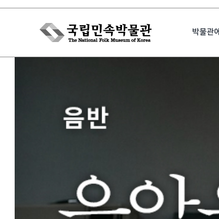
Skip
to
박물관
content