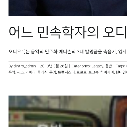
어느 민속학자의 오디
오디오1)는 음악의 민주화 에디슨의 3대 발명품을 축음기, 영사기, 
By
dintro_admin
|
2019년 3월 28일
|
Categories:
Legacy
,
음반
|
Tags:
음악
,
재즈
,
카메라
,
클래식
,
통영
,
트랜지스터
,
트로트
,
포크송
,
하이파이
,
현대민