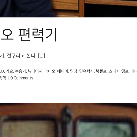
오 편력기
전구라고 한다. [...]
CD
,
가요
,
녹음기
,
뉴에이지
,
라디오
,
매니아
,
명창
,
민속학자
,
북셸프
,
스피커
,
앰프
,
에
속학
|
0 Comments