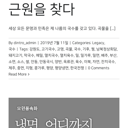
박물관 홈페이지
근원을 찾다
세상 모든 문명과 민족은 제 나름의 국수를 갖고 있다. 곡물을 [...]
By
dintro_admin
|
2019년 7월 11일
|
Categories:
Legacy
,
국수
|
Tags:
강원도
,
고기국수
,
고명
,
곡물
,
국수
,
기후
,
꿩
,
남북정상회담
,
돼지고기
,
막국수
,
메밀
,
멸치국수
,
멸치육수
,
밀
,
밀가루
,
밀면
,
배추
,
부산
,
소면
,
소스
,
쌀
,
안동
,
안동국시
,
양반
,
옥류관
,
육수
,
이북
,
자연
,
잔치국수
,
제주
,
중면
,
지형
,
콩가루
,
평양
,
평양냉면
,
한국전쟁
|
0 Comments
Read More