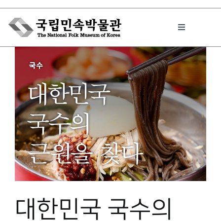
Skip
to
Toggle
content
Navigation
박물관에서는
민속이야기
민속 인사이드
원문보기 PDF
대한민국 국수의