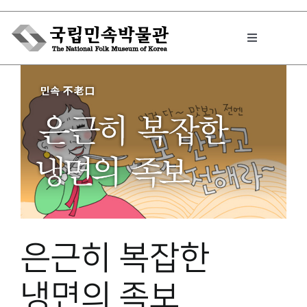
Skip
to
Toggle
content
Navigation
박물관에서는
민속이야기
민속 인사이드
은근히 복잡한
원문보기 PDF
냉면의 족보