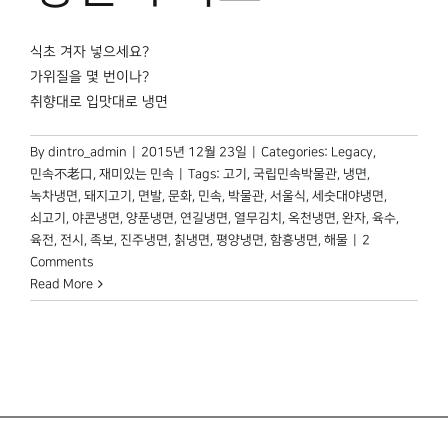
박물관 홈페이지
식초 겨자 넣으세요?
가위질을 몇 번이나?
취향대로 입맛대로 냉면
By
dintro_admin
|
2015년 12월 23일
|
Categories:
Legacy
,
민속不老口
,
재미있는 민속
|
Tags:
고기
,
국립민속박물관
,
냉면
,
녹차냉면
,
돼지고기
,
면발
,
문화
,
민속
,
박물관
,
서울식
,
세숫대야냉면
,
쇠고기
,
야콘냉면
,
양푼냉면
,
연길냉면
,
열무김치
,
옥천냉면
,
완자
,
육수
,
육전
,
전시
,
족보
,
진주냉면
,
칡냉면
,
평양냉면
,
함흥냉면
,
해물
|
2
Comments
Read More