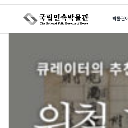
Skip
to
박물관
content