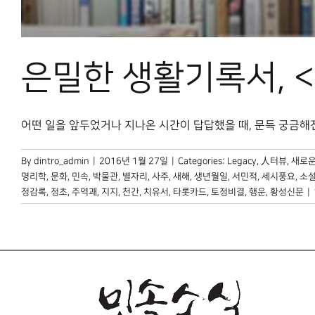
은밀한 생활기록서, 
어떤 일을 앞두었거나 지나온 시간이 답답했을 때, 문득 궁금해진다.
By
dintro_admin
|
2016년 1월 27일
|
Categories:
Legacy
,
人터뷰
,
새로운
명리학
,
문화
,
민속
,
박물관
,
별자리
,
사주
,
새해
,
생년월일
,
서민적
,
세시풍요
,
소
정감록
,
정초
,
주역괘
,
지지
,
천간
,
치유서
,
타롯카드
,
토정비결
,
행운
,
황성신문
|