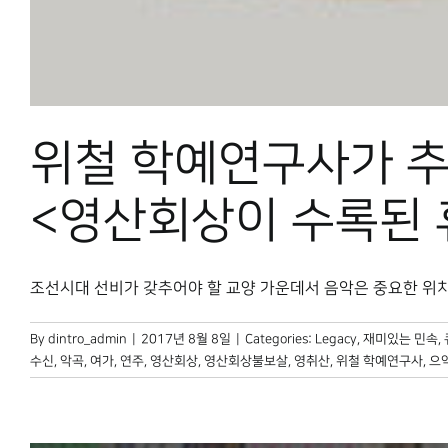
위철 학예연구사가 
<영산회상이 수록된 
조선시대 선비가 갖추어야 할 교양 가운데서 음악은 중요한 위치를 
By
dintro_admin
|
2017년 8월 8일
|
Categories:
Legacy
,
재미있는 민속
,
수신
,
악곡
,
여가
,
연주
,
영산회상
,
영산회상불보살
,
영취산
,
위철 학예연구사
,
으