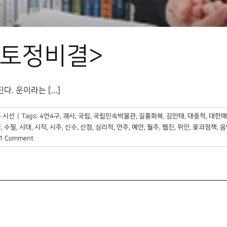
<토정비결>
 운이라는 [...]
 시선
|
Tags:
4언4구
,
괘사
,
국립
,
국립민속박물관
,
길흉화복
,
김만태
,
대중적
,
대한매
설
,
수필
,
시대
,
시작
,
시주
,
신수
,
신점
,
심리적
,
연주
,
예언
,
월주
,
웹진
,
위안
,
윷과점책
,
음
1 Comment