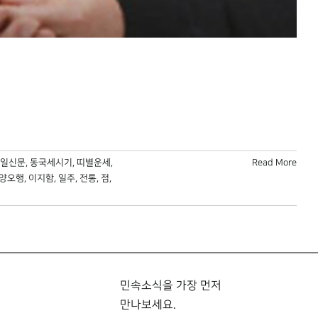
일신문
,
동국세시기
,
띠별운세
,
Read More
양오행
,
이지함
,
일주
,
전통
,
점
,
민속소식을 가장 먼저
만나보세요.