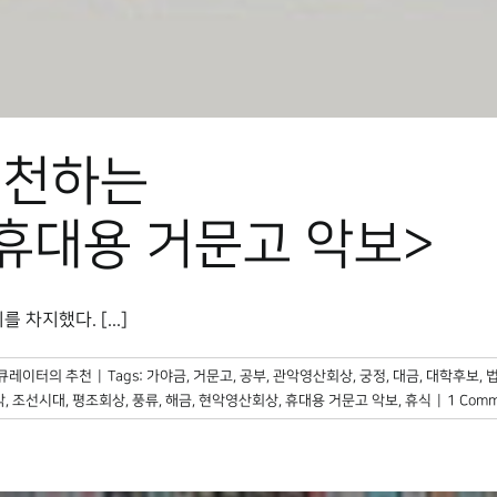
추천하는
휴대용 거문고 악보>
차지했다. [...]
큐레이터의 추천
|
Tags:
가야금
,
거문고
,
공부
,
관악영산회상
,
궁정
,
대금
,
대학후보
,
악
,
조선시대
,
평조회상
,
풍류
,
해금
,
현악영산회상
,
휴대용 거문고 악보
,
휴식
|
1 Com