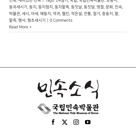
민속
,
재미있는 민속
|
Tags:
24절기
,
국립
,
국립민속박물관
,
노동지
,
동국세시기
,
동지
,
동지첨지
,
동지팥죽
,
동짓날
,
동짓달
,
명절
,
문화
,
민속
,
박물관
,
세시
,
아세
,
애동지
,
역귀
,
웹진
,
작은설
,
전통
,
절기
,
중동지
,
팥
,
팥죽
,
행사
,
형초세시기
|
0 Comments
Read More