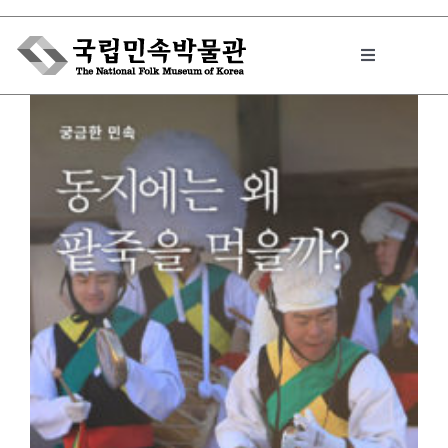
Skip
to
Toggle
content
Navigation
박물관에서는
민속이야기
민속 인사이드
원문보기 PDF