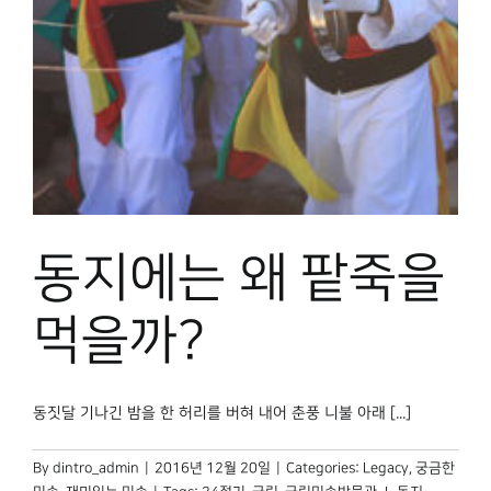
박물관 홈페이지
동지에는 왜 팥죽을
먹을까?
동짓달 기나긴 밤을 한 허리를 버혀 내어 춘풍 니불 아래 [...]
By
dintro_admin
|
2016년 12월 20일
|
Categories:
Legacy
,
궁금한