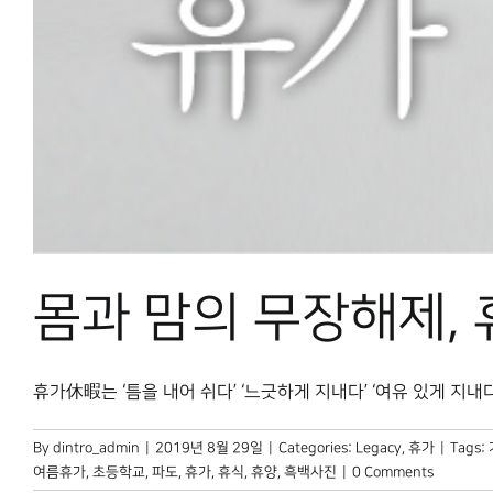
몸과 맘의 무장해제,
휴가休暇는 ‘틈을 내어 쉬다’ ‘느긋하게 지내다’ ‘여유 있게 지내다’
By
dintro_admin
|
2019년 8월 29일
|
Categories:
Legacy
,
휴가
|
Tags:
여름휴가
,
초등학교
,
파도
,
휴가
,
휴식
,
휴양
,
흑백사진
|
0 Comments