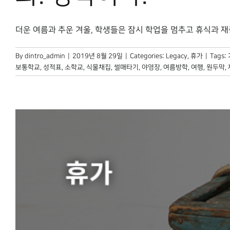
더운 여름과 추운 겨울, 학생들은 잠시 학업을 멈추고 휴식과 재충전
By
dintro_admin
|
2019년 8월 29일
|
Categories:
Legacy
,
휴가
|
Tags:
보통학교
,
성적표
,
소학교
,
식물채집
,
썰매타기
,
야영장
,
여름방학
,
여행
,
원두막
,