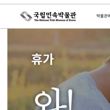
Skip
to
박물관
content