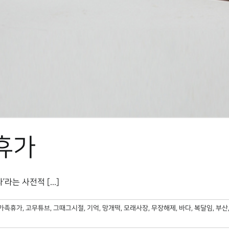
 휴가
라는 사전적 [...]
가족휴가
,
고무튜브
,
그때그시절
,
기억
,
망개떡
,
모래사장
,
무장해제
,
바다
,
복달임
,
부산