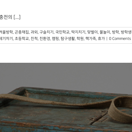
의 [...]
겨울방학
,
곤충채집
,
과외
,
구슬치기
,
국민학교
,
딱지치기
,
맞벌이
,
물놀이
,
방학
,
방학생
제기차기
,
초등학교
,
친척
,
친환경
,
캠핑
,
탐구생활
,
학원
,
핵가족
,
휴가
|
0 Comments