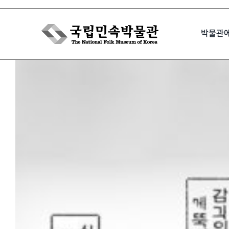
Skip
to
박물관
content