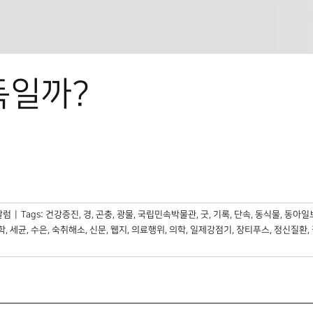
독일까?
칼럼
|
Tags:
건강증진
,
경
,
곤충
,
광물
,
국립민속박물관
,
굿
,
기록
,
단속
,
동식물
,
동아일
학
,
세균
,
수은
,
숙취해소
,
신문
,
웹지
,
의료행위
,
의학
,
일제강점기
,
장티푸스
,
정신질환
,