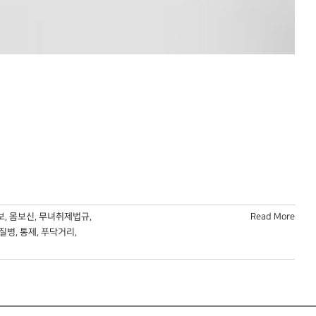
보
,
몸보신
,
무녀취제법규
,
Read More
질병
,
통제
,
푸닥거리
,