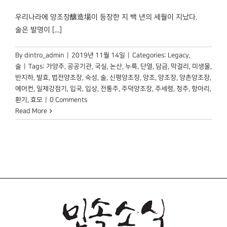
박물관 홈페이지
우리나라에 양조장釀造場이 등장한 지 백 년의 세월이 지났다.
술은 발명이 [...]
By
dintro_admin
|
2019년 11월 14일
|
Categories:
Legacy
,
술
|
Tags:
가양주
,
공공기관
,
국실
,
논산
,
누룩
,
단열
,
담금
,
막걸리
,
미생물
,
반지하
,
발효
,
법전양조장
,
숙성
,
술
,
신평양조장
,
양조
,
양조장
,
양촌양조장
,
에어컨
,
일제강점기
,
입국
,
입상
,
전통주
,
주덕양조장
,
주세령
,
청주
,
항아리
,
환기
,
효모
|
0 Comments
Read More