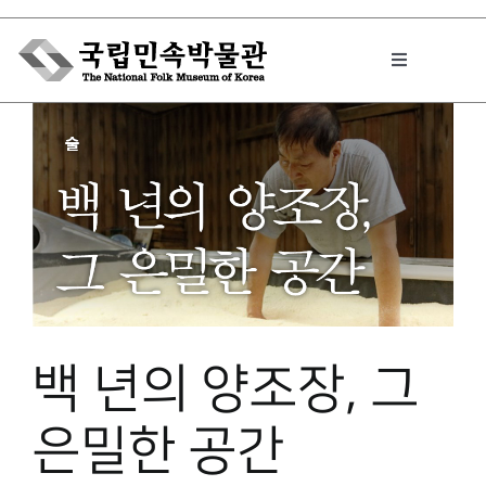
Skip
to
Toggle
content
Navigation
박물관에서는
민속이야기
민속 인사이드
백 년의 양조장, 그
원문보기 PDF
은밀한 공간