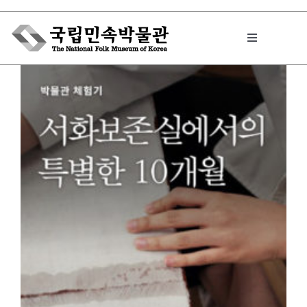
Skip
to
Toggle
content
Navigation
박물관에서는
민속이야기
민속 인사이드
원문보기 PDF