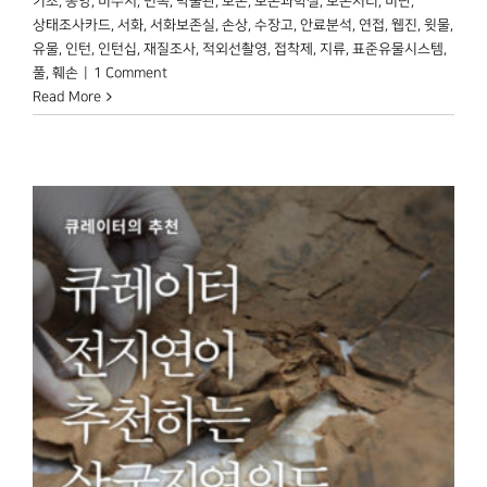
기초
,
동양
,
미수지
,
민속
,
박물관
,
보존
,
보존과학실
,
보존처리
,
비단
,
상태조사카드
,
서화
,
서화보존실
,
손상
,
수장고
,
안료분석
,
연접
,
웹진
,
윗물
,
유물
,
인턴
,
인턴십
,
재질조사
,
적외선촬영
,
접착제
,
지류
,
표준유물시스템
,
풀
,
훼손
|
1 Comment
Read More
圖