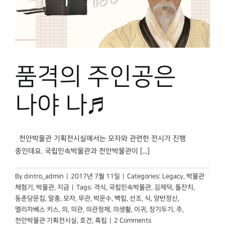
품격의 주인공은
나야 나♬
천안박물관 기획전시실에서는 모자와 관련한 전시가 진행
중인데요. 국립민속박물관과 천안박물관이 [...]
By
dintro_admin
|
2017년 7월 11일
|
Categories:
Legacy
,
박물관
체험기
,
박물관, 지금
|
Tags:
격식
,
국립민속박물관
,
김제덕
,
돌잔치
,
동춘당문집
,
말총
,
모자
,
무관
,
박문수
,
백립
,
선조
,
식
,
양반정신
,
엘리자베스 키스
,
의
,
의관
,
의관정제
,
의생활
,
이귀
,
장기두기
,
주
,
천안박물관 기획전시실
,
호건
,
흑립
|
2 Comments