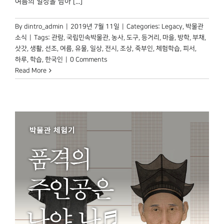
여름의 일상을 담아 [...]
By
dintro_admin
|
2019년 7월 11일
|
Categories:
Legacy
,
박물관
소식
|
Tags:
관람
,
국립민속박물관
,
농사
,
도구
,
등거리
,
마을
,
방학
,
부채
,
삿갓
,
생활
,
선조
,
여름
,
유물
,
일상
,
전시
,
조상
,
죽부인
,
체험학습
,
피서
,
하루
,
학습
,
한국인
|
0 Comments
Read More