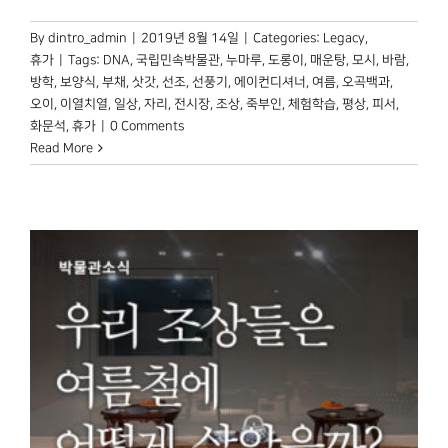
By
dintro_admin
|
2019년 8월 14일
|
Categories:
Legacy
,
휴가
|
Tags:
DNA
,
국립민속박물관
,
누마루
,
도롱이
,
매운탕
,
모시
,
바람
,
방학
,
보양식
,
부채
,
삿갓
,
선조
,
선풍기
,
에이컨디셔너
,
여름
,
오곡백과
,
오이
,
이열치열
,
일상
,
자리
,
전시장
,
조상
,
죽부인
,
체험학습
,
평상
,
피서
,
화문석
,
휴가
|
0 Comments
Read More