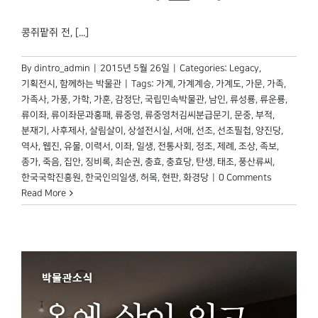
콩쥐팥쥐 전, [...]
By
dintro_admin
|
2015년 5월 26일
|
Categories:
Legacy
,
기획전시
,
함께하는 박물관
|
Tags:
가계
,
가계계승
,
가계도
,
가문
,
가족
,
가족사
,
가풍
,
가학
,
가훈
,
감정단
,
국립민속박물관
,
남인
,
류성룡
,
류운룡
,
류이좌
,
류이좌문과홍패
,
류중영
,
류중영처김씨분급문기
,
문중
,
부적
,
분재기
,
사후제사
,
살림살이
,
상설전시실
,
서애
,
선조
,
선조필첩
,
양진당
,
역사
,
웹진
,
유물
,
이력서
,
이좌
,
일생
,
전통사회
,
정조
,
제례
,
조상
,
족보
,
종가
,
죽음
,
집안
,
징비록
,
최순권
,
충효
,
충효당
,
탄생
,
태조
,
풍산류씨
,
한국국학진흥원
,
한국인의일생
,
허목
,
현판
,
화경당
|
0 Comments
Read More