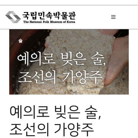
Skip
to
Toggle
content
Navigation
박물관에서는
민속이야기
민속 인사이드
예의로 빚은 술,
원문보기 PDF
조선의 가양주