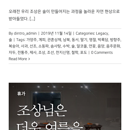
박물관 홈페이지
오래전 우리 조상은 술이 만들어지는 과정을 놀라운 자연 현상으로
받아들였다. [...]
By
dintro_admin
|
2019년 11월 14일
|
Categories:
Legacy
,
술
|
Tags:
가양주
,
계피
,
관혼상제
,
남북
,
동서
,
딸기
,
명절
,
박록담
,
방향주
,
복숭아
,
사과
,
선조
,
소동파
,
솜사탕
,
수박
,
술
,
알코올
,
연꽃
,
음양
,
음주문화
,
자두
,
전통주
,
제사
,
조상
,
조선
,
천지신명
,
철학
,
포도
|
0 Comments
Read More