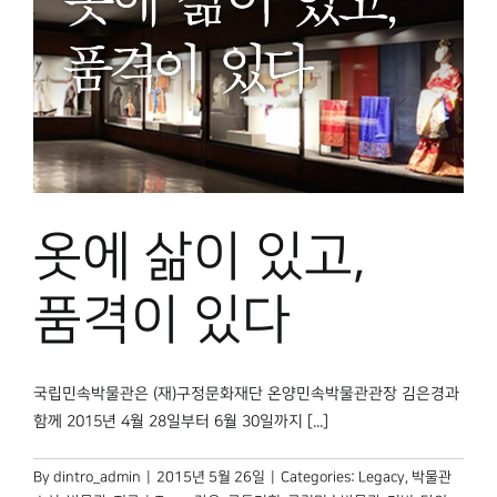
옷에 삶이 있고,
품격이 있다
국립민속박물관은 (재)구정문화재단 온양민속박물관관장 김은경과
함께 2015년 4월 28일부터 6월 30일까지 [...]
By
dintro_admin
|
2015년 5월 26일
|
Categories:
Legacy
,
박물관