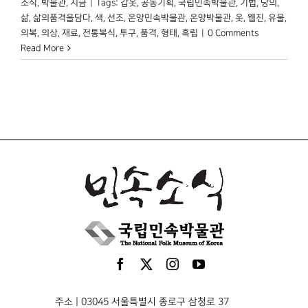
소식
,
박물관, 지금
|
Tags:
갑옷
,
공동기획
,
국립민속박물관
,
기법
,
당의
,
삶
,
삶의품격을담다
,
색
,
선조
,
온양민속박물관
,
온양박물관
,
옷
,
웹진
,
유물
,
의복
,
의상
,
재료
,
전통복식
,
투구
,
품격
,
형태
,
흑립
|
0 Comments
Read More
주소 | 03045 서울특별시 종로구 삼청로 37