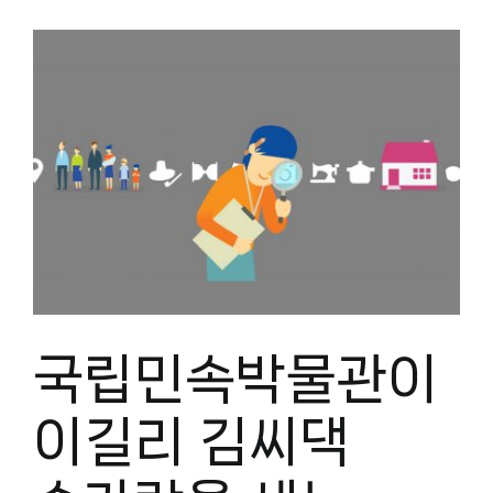
유
국립민속박물관이
이길리 김씨댁