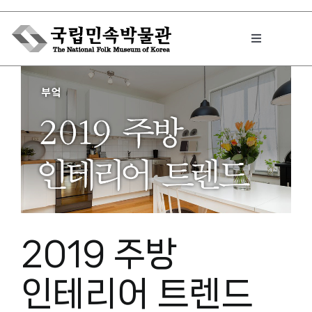
Skip
to
Toggle
content
Navigation
박물관에서는
민속이야기
민속 인사이드
2019 주방
원문보기 PDF
인테리어 트렌드