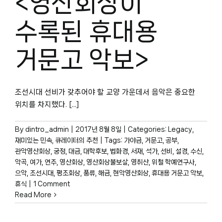
<영산회상이
수록된 휴대용
거문고 악보>
조선시대 선비가 갖추어야 할 교양 가운데서 음악은 중요한
위치를 차지했다. [...]
By
dintro_admin
|
2017년 8월 8일
|
Categories:
Legacy
,
재미있는 민속
,
큐레이터의 추천
|
Tags:
가야금
,
거문고
,
공부
,
관악영산회상
,
궁정
,
대금
,
대학후보
,
법화경
,
서재
,
석가
,
선비
,
설경
,
수신
,
악곡
,
여가
,
연주
,
영산회상
,
영산회상불보살
,
영취산
,
위철 학예연구사
,
으악
,
조선시대
,
평조회상
,
풍류
,
해금
,
현악영산회상
,
휴대용 거문고 악보
,
휴식
|
1 Comment
Read More