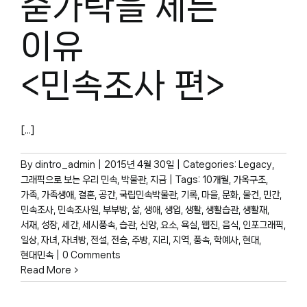
숟가락을 세는
이유
<민속조사 편>
[...]
By
dintro_admin
|
2015년 4월 30일
|
Categories:
Legacy
,
그래픽으로 보는 우리 민속
,
박물관, 지금
|
Tags:
10개월
,
가옥구조
,
가족
,
가족생애
,
결혼
,
공간
,
국립민속박물관
,
기록
,
마을
,
문화
,
물건
,
민간
,
민속조사
,
민속조사원
,
부부방
,
삶
,
생애
,
생업
,
생활
,
생활습관
,
생활재
,
서재
,
성장
,
세간
,
세시풍속
,
습관
,
신앙
,
요소
,
욕실
,
웹진
,
음식
,
인포그래픽
,
일상
,
자녀
,
자녀방
,
전설
,
전승
,
주방
,
지리
,
지역
,
풍속
,
학예사
,
현대
,
현대민속
|
0 Comments
Read More