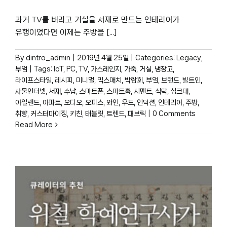
박물관 홈페이지
과거 TV를 버리고 거실을 서재로 만드는 인테리어가
유행이었다면 이제는 주방을 [...]
By
dintro_admin
|
2019년 4월 25일
|
Categories:
Legacy
,
부엌
|
Tags:
IoT
,
PC
,
TV
,
가스레인지
,
가죽
,
거실
,
냉장고
,
라이프스타일
,
레시피
,
미니멀
,
믹스매치
,
박람회
,
부엌
,
브랜드
,
빌트인
,
사물인터넷
,
서재
,
수납
,
스마트폰
,
스마트홈
,
시멘트
,
식탁
,
싱크대
,
아일랜드
,
아파트
,
오디오
,
오피스
,
와인
,
우드
,
인덕션
,
인테리어
,
주방
,
취향
,
커스터마이징
,
키친
,
태블릿
,
트렌드
,
패브릭
|
0 Comments
Read More