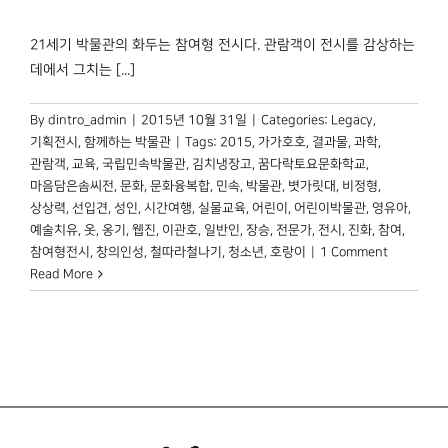
21세기 박물관의 화두는 참여형 전시다. 관람객이 전시를 감상하는
데에서 그치는 [...]
By
dintro_admin
|
2015년 10월 31일
|
Categories:
Legacy
,
기획전시
,
함께하는 박물관
|
Tags:
2015
,
가가호호
,
결과물
,
과학
,
관람객
,
교육
,
국립민속박물관
,
김치냉장고
,
꿈다락토요문화학교
,
마음담은솜씨전
,
문화
,
문화융복합
,
민속
,
박물관
,
볏가릿대
,
비정형
,
상상력
,
선입견
,
성인
,
시간여행
,
실물교육
,
어린이
,
어린이박물관
,
영유아
,
예술치유
,
옷
,
옹기
,
웹진
,
이관호
,
일반인
,
장승
,
전문가
,
전시
,
진화
,
참여
,
참여형전시
,
창의인성
,
철따라철나기
,
청소년
,
호랑이
|
1 Comment
Read More