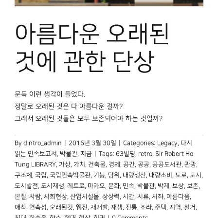
박물관 홈페이지
아름다운 오래된
것에 관한 단상
문득 이런 생각이 들었다.
정말로 오래된 것은 다 아름다운 걸까?
그래서 오래된 것들은 모두 보존되어야 하는 것일까?
By
dintro_admin
|
2016년 3월 30일
|
Categories:
Legacy
,
다시
읽는 민속보고서
,
박물관, 지금
|
Tags:
63빌딩
,
retro
,
Sir Robert Ho
Tung LIBRARY
,
가상
,
가치
,
건축물
,
경제
,
공간
,
공공
,
공공도서관
,
관광
,
구조체
,
국립
,
국립민속박물관
,
기능
,
당위
,
대량생산
,
대량소비
,
도로
,
도시
,
도시발전
,
도시재생
,
레트로
,
마카오
,
문화
,
민속
,
박물관
,
박제
,
보상
,
보존
,
본질
,
사람
,
사회현상
,
산업시설물
,
상상력
,
시간
,
시류
,
시좌
,
아름다움
,
애착
,
연속성
,
오래된것
,
웹진
,
재개발
,
재생
,
전통
,
조라
,
주택
,
지역
,
철거
,
최대
,
한승욱
,
향수
,
현대
,
현상
,
회귀
|
0 Comments