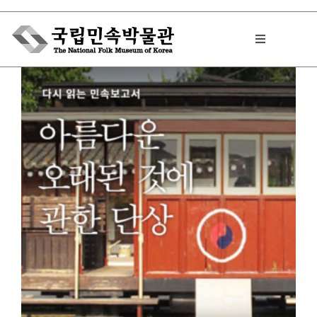
Skip
to
Toggle
content
Navigation
박물관에서는
민속이야기
민속 인사이드
원문보기 PDF