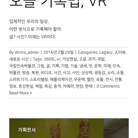
오늘 기록법, VR
입체적인 우리의 일상,
어떤 방식으로 기록해야 할까.
글? 사진? 이제는 VR이다.
By
dintro_admin
|
2016년 2월 29일
|
Categories:
Legacy
,
人터뷰
,
새로운 시선
|
Tags:
360도
,
vr
,
가상현실
,
고글
,
과거
,
국립
,
국립민속박물관
,
그림
,
글
,
기록
,
기법
,
기술
,
냄새
,
맛
,
문화
,
미래
,
민속
,
박물관
,
방송
,
복원
,
비디오
,
사건
,
사고
,
사진
,
상상력
,
생동감
,
소리
,
소통
,
스마트기기
,
스토리텔링
,
애플리케이션
,
우운택
,
웹진
,
유물
,
전시
,
전통
,
정보
,
증강현실
,
체험
,
촉감
,
충격
,
카메라
,
현장
,
현재
|
0 Comments
Read More