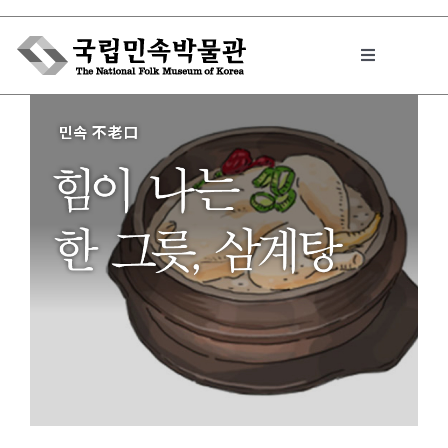
Skip
to
Toggle
content
Navigation
박물관에서는
민속이야기
민속 인사이드
원문보기 PDF