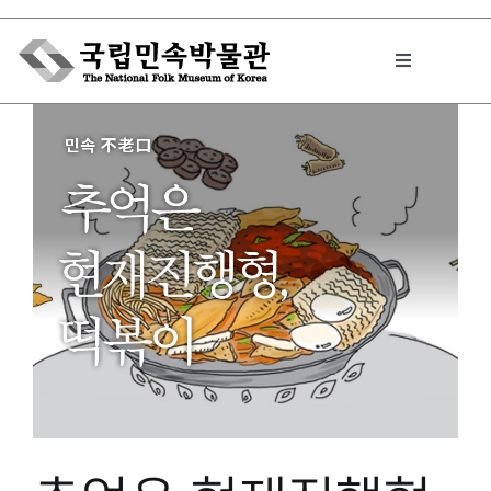
Skip
to
Toggle
content
Navigation
박물관에서는
민속이야기
민속 인사이드
원문보기 PDF