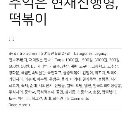
추억은 현재진행형,
박물관 홈페이지
떡볶이
[...]
By
dintro_admin
|
2015년 5월 27일
|
Categories:
Legacy
,
민속不老口
,
재미있는 민속
|
Tags:
1000원
,
1500원
,
3000원
,
300원
,
500원
,
50원
,
DJ
,
가래떡
,
가로수
,
간장
,
계란
,
고구마
,
고등학교
,
고추장
,
광화문
,
국립민속박물관
,
국민학교
,
궁중떡볶이
,
김말이
,
떡꼬치
,
떡볶이
,
라면사리
,
라볶이
,
마복림
,
문방구
,
물가
,
미리내
,
밀가루떡
,
불량품
,
사리
,
쇠고기
,
숙제
,
순대
,
시의전서
,
신당동
,
쌀덕
,
오뎅
,
웹진
,
임국희의여성살롱
,
주식시의
,
중학교
,
즉석떡볶이
,
쫄면
,
참기름
,
초등학교
,
춘장
,
컵떡볶이
,
토큰
,
튀김
,
파
,
학교앞
,
홍대
,
회수권
|
5 Comments
Read More