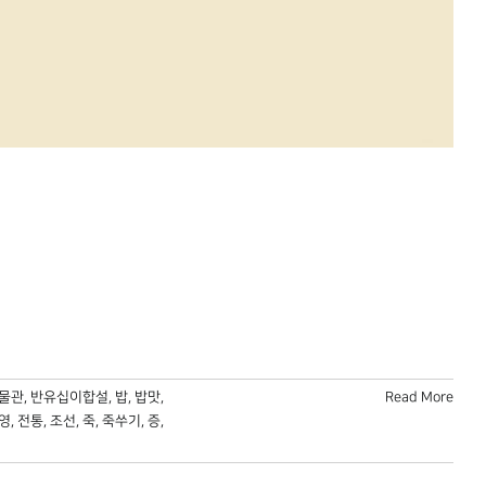
물관
,
반유십이합설
,
밥
,
밥맛
,
Read More
영
,
전통
,
조선
,
죽
,
죽쑤기
,
증
,