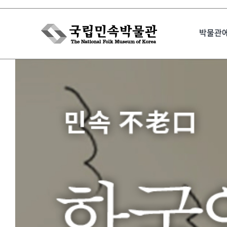
Skip
to
박물관
content