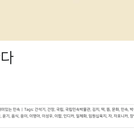
산다
재미있는 민속
|
Tags:
간석기
,
간장
,
국립
,
국립민속박물관
,
김치
,
떡
,
뜸
,
문화
,
민속
,
박
진
,
윤기
,
음식
,
응이
,
이명아
,
이성우
,
이팝
,
인디카
,
일체화
,
임원십육지
,
자
,
자포니카
,
장