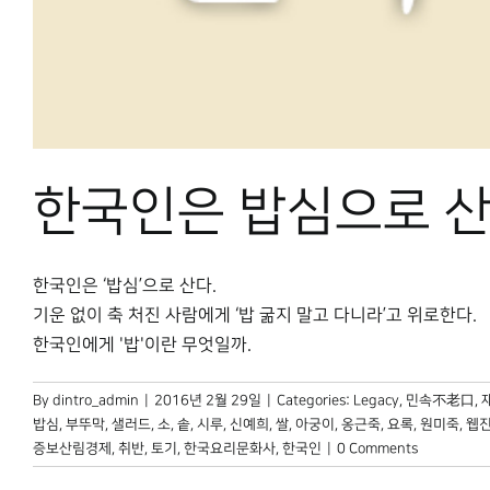
한국인은 밥심으로 
한국인은 ‘밥심’으로 산다.
기운 없이 축 처진 사람에게 ‘밥 굶지 말고 다니라’고 위로한다.
한국인에게 '밥'이란 무엇일까.
By
dintro_admin
|
2016년 2월 29일
|
Categories:
Legacy
,
민속不老口
,
밥심
,
부뚜막
,
샐러드
,
소
,
솥
,
시루
,
신예희
,
쌀
,
아궁이
,
옹근죽
,
요록
,
원미죽
,
웹
증보산림경제
,
취반
,
토기
,
한국요리문화사
,
한국인
|
0 Comments