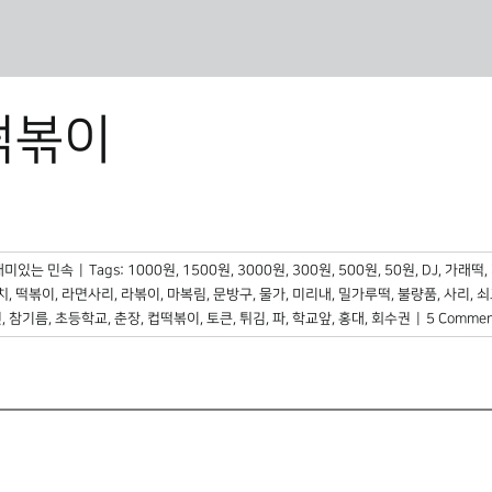
떡볶이
재미있는 민속
|
Tags:
1000원
,
1500원
,
3000원
,
300원
,
500원
,
50원
,
DJ
,
가래떡
,
치
,
떡볶이
,
라면사리
,
라볶이
,
마복림
,
문방구
,
물가
,
미리내
,
밀가루떡
,
불량품
,
사리
,
쇠
면
,
참기름
,
초등학교
,
춘장
,
컵떡볶이
,
토큰
,
튀김
,
파
,
학교앞
,
홍대
,
회수권
|
5 Commen