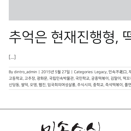
추억은 현재진행형, 
[...]
By
dintro_admin
|
2015년 5월 27일
|
Categories:
Legacy
,
민속不老口
,
고등학교
,
고추장
,
광화문
,
국립민속박물관
,
국민학교
,
궁중떡볶이
,
김말이
,
떡꼬
신당동
,
쌀덕
,
오뎅
,
웹진
,
임국희의여성살롱
,
주식시의
,
중학교
,
즉석떡볶이
,
쫄