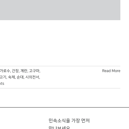
가로수
,
간장
,
계란
,
고구마
,
Read More
고기
,
숙제
,
순대
,
시의전서
,
ts
민속소식을 가장 먼저
만나보세요.