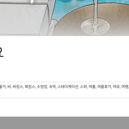
요
물가
,
바
,
바캉스
,
북캉스
,
수영장
,
숙박
,
스테이케이션
,
스파
,
여름
,
여름휴가
,
여유
,
여행