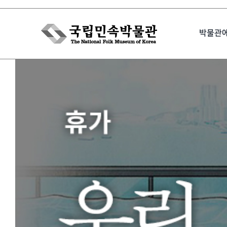
Skip
to
박물관
content