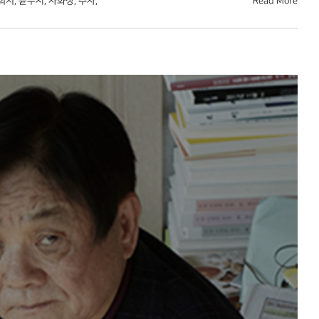
희지
,
윤두서
,
자화상
,
추사
,
Read More