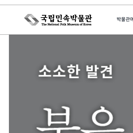
Skip
to
박물관
content