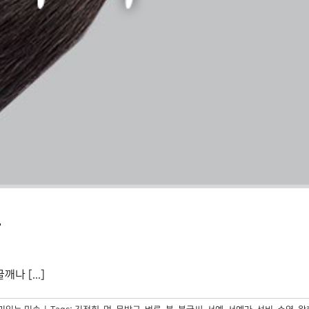
다
 [...]