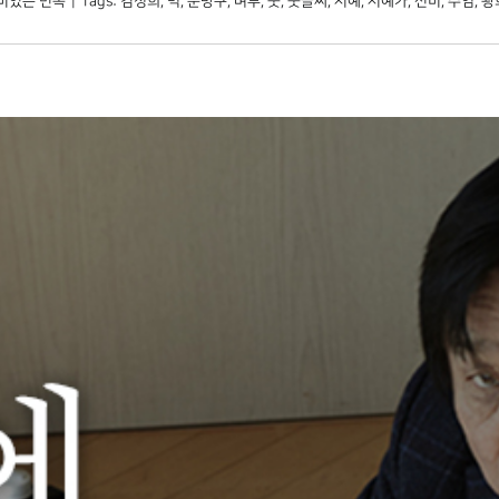
미있는 민속
|
Tags:
김정희
,
먹
,
문방구
,
벼루
,
붓
,
붓글씨
,
서예
,
서예가
,
선비
,
수염
,
왕