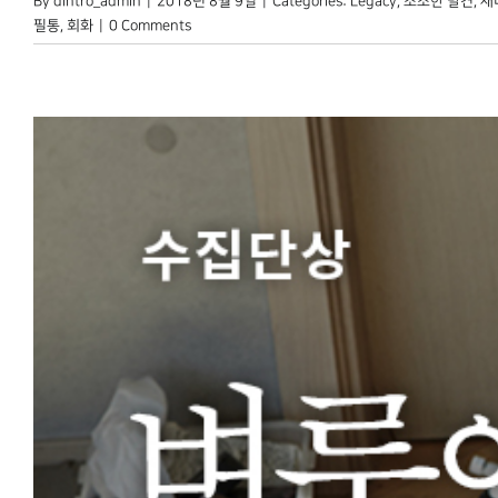
By
dintro_admin
|
2018년 8월 9일
|
Categories:
Legacy
,
소소한 발견
,
재
필통
,
회화
|
0 Comments