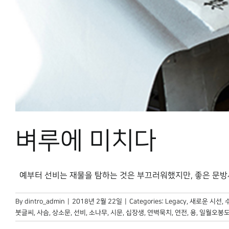
벼루에 미치다
예부터 선비는 재물을 탐하는 것은 부끄러워했지만, 좋은 문방사우
By
dintro_admin
|
2018년 2월 22일
|
Categories:
Legacy
,
새로운 시선
,
붓글씨
,
사슴
,
상소문
,
선비
,
소나무
,
시문
,
십장생
,
연벽묵치
,
연전
,
용
,
일월오봉