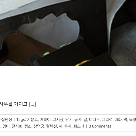
를 가지고 [...]
수집단상
|
Tags:
거문고
,
거북이
,
고서상
,
낚시
,
농사
,
달
,
대나무
,
대리석
,
매화
,
먹
,
묵
도
,
잉어
,
전시회
,
정조
,
창덕궁
,
컬렉션
,
해
,
혼사
,
화초석
|
0 Comments