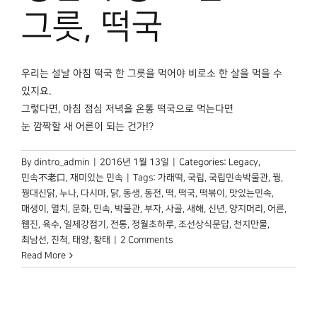
박물관 홈페이지
그릇, 떡국
우리는 설날 아침 떡국 한 그릇을 먹어야 비로소 한 살을 먹을 수
있지요.
그렇다면, 아침 점심 저녁을 온통 떡국으로 먹는다면
눈 깜짝할 새 어른이 되는 건가!?
By
dintro_admin
|
2016년 1월 13일
|
Categories:
Legacy
,
민속不老口
,
재미있는 민속
|
Tags:
가래떡
,
국립
,
국립민속박물관
,
꿩
,
꿩대신닭
,
누나
,
다시마
,
닭
,
동생
,
동전
,
떡
,
떡국
,
떡볶이
,
맛있는민속
,
매생이
,
멸치
,
문화
,
민속
,
박물관
,
부자
,
사골
,
새해
,
신년
,
양지머리
,
어른
,
웹진
,
육수
,
일제강점기
,
전통
,
정월초하루
,
조선상식문답
,
천지만물
,
최남선
,
친척
,
태양
,
황태
|
2 Comments
Read More