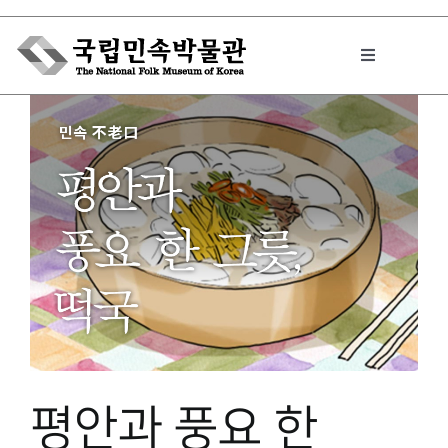
Skip
to
Toggle
content
Navigation
박물관에서는
민속이야기
민속 인사이드
원문보기 PDF
평안과 풍요 한